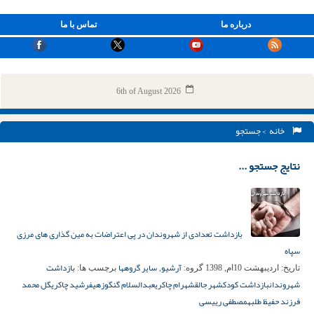
درباره ما
تماس با ما
6th of August 2026
خانه
> جستجو
نتایج جستجو ...
بازداشت تعدادی از شهروندان در پی اعتراضات به مین گذاری های مرزی
سپاه
آرشیو
سایر گروهها
بازداشت
تاریخ:
اردیبهشت 10ام, 1398
گروه:
,
برچسب ها:
شهروندان
بازداشت کودک
شهر جالق
شهرام چاکری
عبدالسلام گنگوزهی
فرشید چاکری
گل محمد
فرزند حفیظ طلبه
مصطفی رییسی