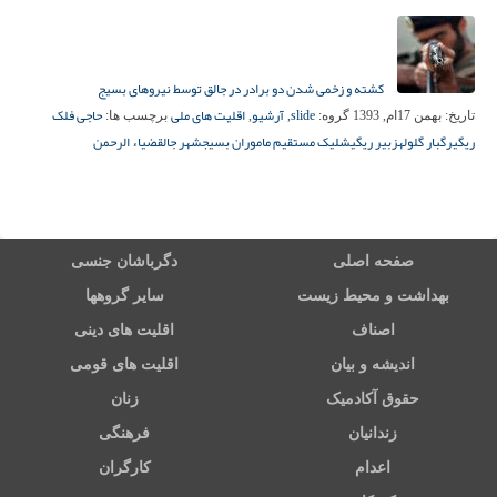
کشته و زخمی شدن دو برادر در جالق توسط نیروهای بسیج
slide
آرشیو
اقلیت های ملی
حاجی فلک
تاریخ:
بهمن 17ام, 1393
گروه:
,
,
برچسب ها:
ریگی
رگبار گلوله
زبیر ریگی
شلیک مستقیم ماموران بسیج
شهر جالق
ضیاء الرحمن
صفحه اصلی
دگرباشان جنسی
بهداشت و محیط زیست
سایر گروهها
اصناف
اقلیت های دینی
اندیشه و بیان
اقلیت های قومی
حقوق آکادمیک
زنان
زندانیان
فرهنگی
اعدام
کارگران