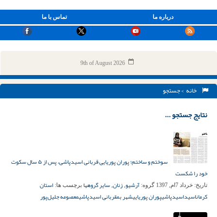
درباره ما
تماس با ما
9th of August 2026
خانه
> جستجو
نتایج جستجو ...
سوختم و ساختم؛ پوران پوریایی قربانی اسیدپاشی، پس از ۵ سال سکوت
خود را شکست
آرشیو
زنان
سایر گروهها
استان
تاریخ:
خرداد 7ام, 1397
گروه:
,
,
برچسب ها:
کرمان
اسید
اسیدپاشی
پوران پوریایی
شهر بم
قربانی اسیدپاشی
معصومه جلیل‌پور