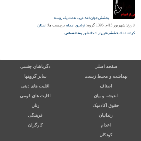
بخشش جوان اعدامی با همت یک روستا
آرشیو
اعدام
استان
تاریخ:
شهریور 15ام, 1396
گروه:
,
برچسب ها:
کرمان
اعدام
بخشش
رهایی از اعدام
شهر بم
قتل
قصاص
صفحه اصلی
دگرباشان جنسی
بهداشت و محیط زیست
سایر گروهها
اصناف
اقلیت های دینی
اندیشه و بیان
اقلیت های قومی
حقوق آکادمیک
زنان
زندانیان
فرهنگی
اعدام
کارگران
کودکان