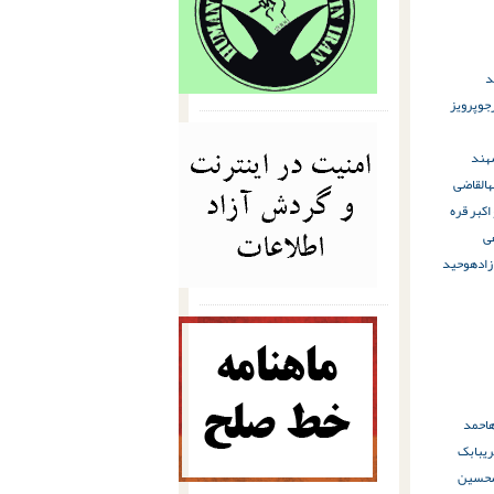
د
جو
پرویز
هند
ال
قاضی
اکبر قره
ی
اده
وحید
احمد
ری
بابک
حسین