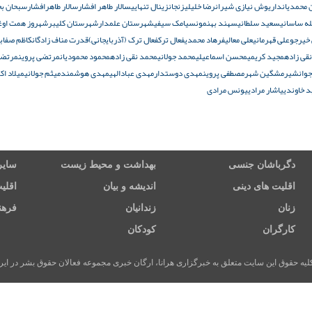
محمدیان
داریوش نیازی شیران
رضا خلیلی
زنجان
زینال تنهایی
سالار طاهر افشار
سالار طاهرافشار
سبحان ب
ه ساسانی
سعید سلطانی
سهند بهنمون
سیامک سیفی
شهرستان علمدار
شهرستان کلیبر
شهروز همت اوغ
 خیرجو
علی قهرمانی
علی معالی
فرهاد محمدی
فعال ترک
فعال ترک (آذربایجانی)
قدرت مناف زادگان
کاظم صفاب
قی زاده
مجید کریمی
محسن اسماعیلی
محمد جولانی
محمد نقی زاده
محمود محمودیان
مرتضی پروین
مرتضی
وانشیر
مشگین شهر
مصطفی پروین
مهدی دوستدار
مهدی عبادالهی
مهدی هوشمند
میثم جولانی
میلاد اک
 خاوندی
یاشار مرادی
یونس مرادی
دگرباشان جنسی
بهداشت و محیط زیست
سایر
اقلیت های دینی
اندیشه و بیان
اقلی
زنان
زندانیان
فرهن
کارگران
کودکان