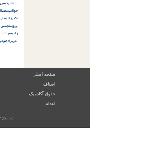
بالاخانی
حسین 
جولانی
سعدالل
اکبرزاده
علی
پروین
مجتبی ن
زاده
مرضیه ج
نقی زاده
وحید
صفحه اصلی
اصناف
حقوق آکادمیک
اعدام
© 2026 کلیه حقوق این سایت متعلق به خبرگزاری هرانا، ارگان خبری مجموعه فعالان حقوق بشر در ایران است