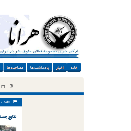
خانه
اخبار
یادداشت ها
مصاحبه ها
خانه
> 
نتایج جستج