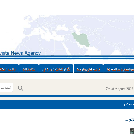
مواضع و بیانیه ها
نامه های وارده
گزارشات دوره ای
کتابخانه
بانک زندان
7th of August 2026
جستجو
و ...