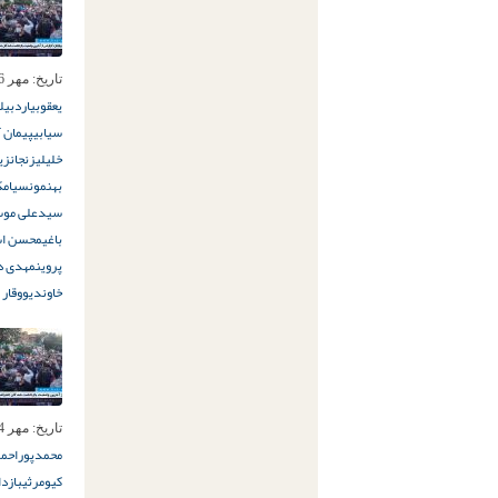
تاریخ:
مهر 16ام, 1399
یعقوبی
اردبیل
سیابی
پیمان آ
خلیلی
زنجان
زی
بهنمون
سیامک
سیدعلی موس
باغی
محسن اس
پروین
مهدی د
خاوندی
ووقار 
تاریخ:
مهر 14ام, 1399
محمدپور
احمد
کیومرثی
بازد