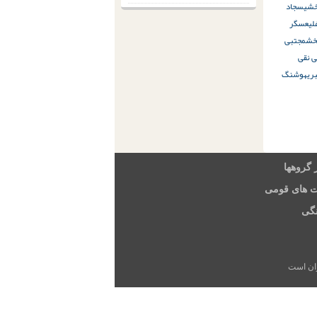
خشی
سجاد
لی
عسگر
خش
مجتبی
 نقی
بری
هوشنگ
 گروهها
ت های قومی
گی