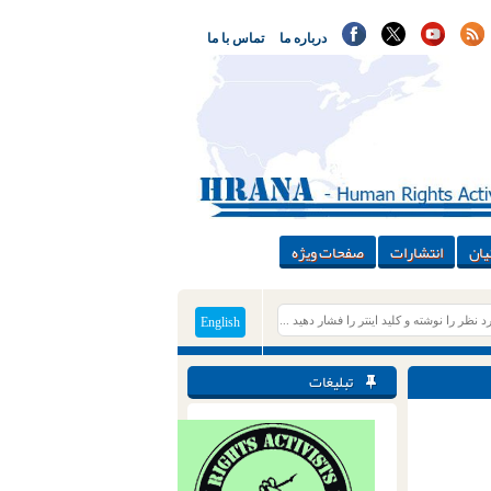
درباره ما
تماس با ما
یان
انتشارات
صفحات ویژه
English
تبلیغات