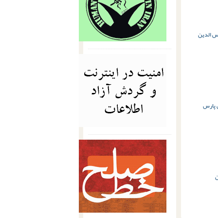
 الدین
 پارس
ن