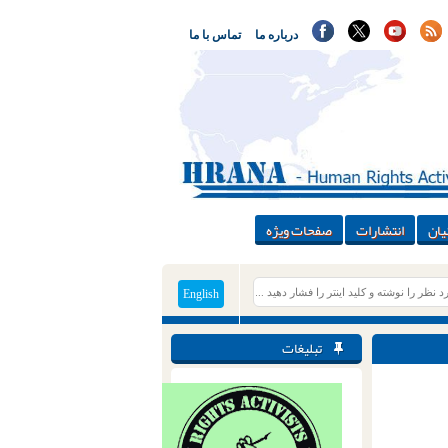
درباره ما
تماس با ما
یان
انتشارات
صفحات ویژه
English
تبلیغات