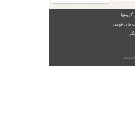
 گروهها
ت های قومی
گی