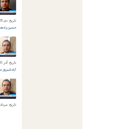
تاریخ:
دی 28ام, 1401
حسین زاده
ش
تاریخ:
آذر 1ام, 1401
آباد
شهروز سل
تاریخ:
مرداد 9ام, 401