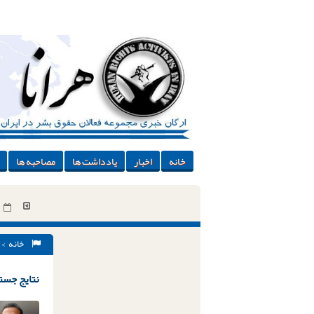
خانه
اخبار
یادداشت ها
مصاحبه ها
خانه
> 
نتایج جستج