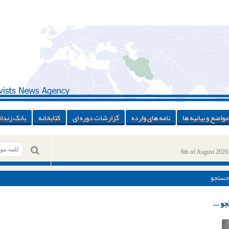
مواضع و بیانیه ها
نامه های وارده
گزارشات دوره ای
کتابخانه
بانک زندان
6th of August 2026
جستجو
و ...