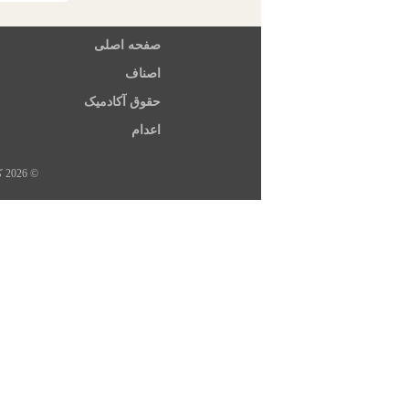
صفحه اصلی
اصناف
حقوق آکادمیک
اعدام
© 2026 کلیه حقوق این سایت متعلق به خبرگزاری هرانا، ارگان خبری مجموعه فعالان حقوق بشر در ایران است