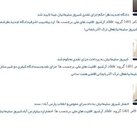
دادگاه تجدیدنظر؛ حکم جزای نقدی شهروز سلیمانیان عینا تایید شد
slide
آرشیو
اقلیت های ملی
اردبیل
حبیب اشرفی
دادگاه تجدیدنظر
شمس
گروه:
,
,
برچسب ها:
هروز سلیمانیان
فعال ترک (آذربایجانی)
شهروز سلیمانیان به پرداخت جزای نقدی محکوم شد
slide
آرشیو
اقلیت های ملی
جزای نقدی
حبس
دادگاه کیفری دو شهرستان
گروه:
,
,
برچسب ها:
یمانیان
فعال ترک (آذربایجانی)
قاضی همت ندانی
احضار شهروز سلیمانیان به دادسرای عمومی و انقلاب پارس آباد/ سند
slide
آرشیو
اقلیت های ملی
احضار
اردبیل
پارس آباد
شهروز سلیمانیا
1
گروه:
,
,
برچسب ها: