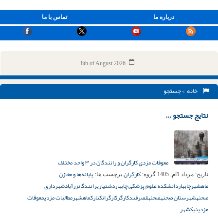
درباره ما
تماس با ما
8th of August 2026
خانه
> جستجو
نتایج جستجو ...
معوقات مزدی کارگران و رانندگان در ۳ واحد مختلف
کارگران
پایانه‌ها و مخازن
تاریخ:
مرداد 1ام, 1405
گروه:
برچسب ها:
ماهشهر
چابهار
دانشکده علوم پزشکی چابهار
دشتیاری
رانندگان
زرآباد
شهرداری
صحنه
شهرستان صحنه
صحنه
قصرقند
کارگر
کارگران
کنارک
ماهشهر
مطالبات مزدی
معوقات
مزدی
نیکشهر