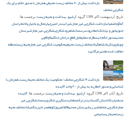
بازداشت بیش از ۷۰ متخلف زیست محیطی همزمان با صدور حکم برای یک
شکارچی متخلف
آرشیو
بهداشت و محیط زیست
تاریخ:
اردیبهشت 5ام, 1399
گروه:
,
برچسب ها:
آمل
آوج
اصفهان
بازداشت شکارچی غیر مجاز
بلیران
بندر خمیر
چهارمحال و بختیاری
خاتم
خراسان
جنوبی
خور و بیابانک
دامغان
رودسر
سمنان
شاهرود
شکارچی
شکارچی غیر مجاز
شهرستان
صحنه
صدور حکم حبس
طارم سفلی
عامل قطع درختان جنگلی
قاچاقچی
چوب
قزوین
کرمانشاه
گیلان
متخلف زیست محیطی
محکومیت شکارچی غیر مجاز
محیط زیست
منطقه
حفاظت شده هلن
هرمزگان
یزد
بازداشت ۱۹ شکارچی متخلف/ محکومیت یک متخلف محیط زیست همزمان با
شناسایی و صدور اخطاریه به بیش از ۲۰۰ واحد آلاینده
آرشیو
بهداشت و محیط زیست
آلاینده
تاریخ:
آبان 1ام, 1398
گروه:
,
برچسب ها:
صنعتی
اردکان
استان گلستان
بندرترکمن
جغتای
دستگیری شکارچی
سمنان
شکارچی غیر
مجاز
شکارچی متخلف
شهر ری
شهرستان صحنه
طالقان
فیروزکوه
قصر شیرین
گمیشان
متخلف محیط
زیست
محیط زیست
میامی