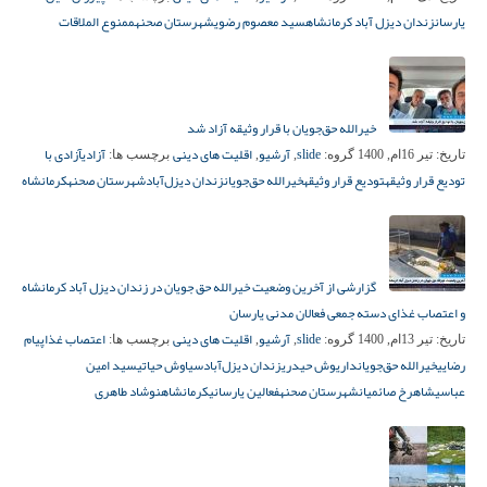
یارسان
زندان دیزل آباد کرمانشاه
سید معصوم رضوی
شهرستان صحنه
ممنوع الملاقات
خیرالله حق‌جویان با قرار وثیقه آزاد شد
slide
آرشیو
اقلیت های دینی
آزادی
آزادی با
تاریخ:
تیر 16ام, 1400
گروه:
,
,
برچسب ها:
تودیع قرار وثیقه
تودیع قرار وثیقه
خیرالله حق‌جویان
زندان دیزل‌آباد
شهرستان صحنه
کرمانشاه
گزارشی از آخرین وضعیت خیرالله حق جویان در زندان دیزل آباد کرمانشاه
و اعتصاب غذای دسته جمعی فعالان مدنی یارسان
slide
آرشیو
اقلیت های دینی
اعتصاب غذا
پیام
تاریخ:
تیر 13ام, 1400
گروه:
,
,
برچسب ها:
رضایی
خیرالله حق‌جویان
داریوش حیدری
زندان دیزل‌آباد
سیاوش حیاتی
سید امین
عباسی
شاهرخ صائمیان
شهرستان صحنه
فعالین یارسانی
کرمانشاه
نوشاد طاهری