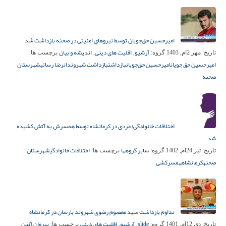
امیرحسین حق‌جویان توسط نیروهای امنیتی در صحنه بازداشت شد
آرشیو
اقلیت های دینی
اندیشه و بیان
تاریخ:
مهر 2ام, 1403
گروه:
,
,
برچسب ها:
امیرحسین حق‌ جویان
امیرحسین حق‌جویان
بازداشت
بازداشت شهروندان
رضا رسائی
شهرستان
صحنه
اختلافات خانوادگی؛ مردی در کرمانشاه توسط همسرش به آتش کشیده
شد
سایر گروهها
اختلافات خانوادگی
شهرستان
تاریخ:
تیر 24ام, 1402
گروه:
برچسب ها:
صحنه
کرمانشاه
همسرکشی
تداوم بازداشت سید معصوم رضوی شهروند یارسان در کرمانشاه
slide
آرشیو
اقلیت های دینی
پیروان آئین
تاریخ:
دی 12ام, 1401
گروه:
,
,
برچسب ها: