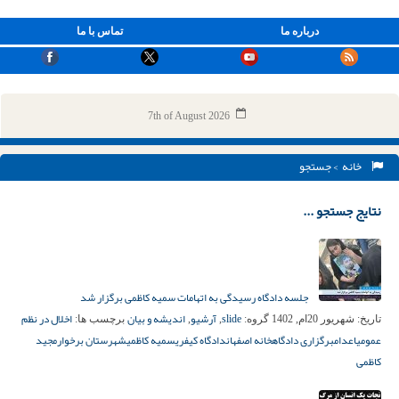
درباره ما
تماس با ما
7th of August 2026
خانه
> جستجو
نتایج جستجو ...
جلسه دادگاه رسیدگی به اتهامات سمیه کاظمی برگزار شد
slide
آرشیو
اندیشه و بیان
اخلال در نظم
تاریخ:
شهریور 20ام, 1402
گروه:
,
,
برچسب ها:
عمومی
اعدام
برگزاری دادگاه
خانه اصفهان
دادگاه کیفری
سمیه کاظمی
شهرستان برخوار
مجید
کاظمی