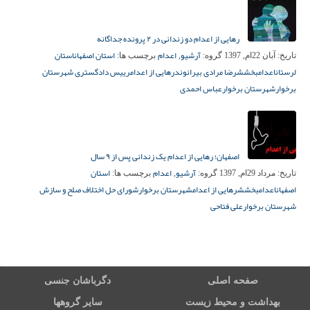
رهایی از اعدام دو زندانی در ۲ پرونده جداگانه
آرشیو
اعدام
استان اصفهان
استان
تاریخ:
آبان 22ام, 1397
گروه:
,
برچسب ها:
لرستان
اعدام
بخشش
رضا مرادی بیرانوند
رهایی از اعدام
رییس دادگستری شهرستان
برخوار
شهرستان برخوار
عباس احمدی
اصفهان؛ رهایی از اعدام یک زندانی پس از ۹ سال
آرشیو
اعدام
استان
تاریخ:
مرداد 29ام, 1397
گروه:
,
برچسب ها:
اصفهان
اعدام
بخشش
رهایی از اعدام
شهرستان برخوار
شورای حل اختلاف صلح و سازش
شهرستان برخوار
علی فتاحی
صفحه اصلی
دگرباشان جنسی
بهداشت و محیط زیست
سایر گروهها