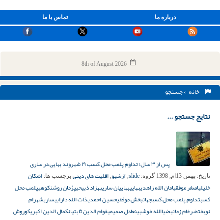
درباره ما
تماس با ما
8th of August 2026
خانه
> جستجو
نتایج جستجو ...
پس از ۳ سال؛ تداوم پلمب محل کسب ۱۹ شهروند بهایی در ساری
slide
آرشیو
اقلیت های دینی
اشکان
تاریخ:
بهمن 13ام, 1398
گروه:
,
,
برچسب ها:
خلیلی
اصغر موفقی
امان الله زاهدی
بهایی
بهاییان ساری
بهزاد ذبیحی
پژمان روشنکوهی
پلمب محل
کسب
تداوم پلمب محل کسب
جهانبخش موفقی
حسین احمدی
ذات الله دارابی
ساری
شهرام
نوبخت
ضرغام زمانی
ضیاالله خوشبین
عادل صمیمی
قوام الدین ثابتیان
کمال الدین اکبری
کوروش