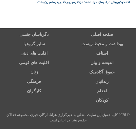
احمدی
کوروش مرادی
مازندران
محمد موفقی
مهریار قنبری
نیما مهین بخت
صفحه اصلی
دگرباشان جنسی
بهداشت و محیط زیست
سایر گروهها
اصناف
اقلیت های دینی
اندیشه و بیان
اقلیت های قومی
حقوق آکادمیک
زنان
زندانیان
فرهنگی
اعدام
کارگران
کودکان
© 2026 کلیه حقوق این سایت متعلق به خبرگزاری هرانا، ارگان خبری مجموعه فعالان
حقوق بشر در ایران است