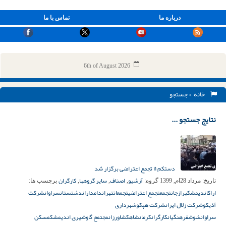
درباره ما
تماس با ما
6th of August 2026
خانه
> جستجو
نتایج جستجو ...
دستکم ۱۱ تجمع اعتراضی برگزار شد
آرشیو
اصناف
سایر گروهها
کارگران
تاریخ:
مرداد 28ام, 1399
گروه:
,
,
,
برچسب ها:
اراک
اندیمشک
برازجان
تجمع
تجمع اعتراضی
تجمعات
تهران
دامداران
دشتستان
سراوان
شرکت
آذیکو
شرکت زلال ایران
شرکت هپکو
شهرداری
سراوان
شوش
فرهنگیان
کارگران
کرمانشاه
کشاورزان
مجتمع گاوشیری اندیمشک
مسکن