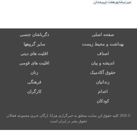
مهر
نیشابور
هفت تپه
همدان
صفحه اصلی
دگرباشان جنسی
بهداشت و محیط زیست
سایر گروهها
اصناف
اقلیت های دینی
اندیشه و بیان
اقلیت های قومی
حقوق آکادمیک
زنان
زندانیان
فرهنگی
اعدام
کارگران
کودکان
© 2026 کلیه حقوق این سایت متعلق به خبرگزاری هرانا، ارگان خبری مجموعه فعالان
حقوق بشر در ایران است