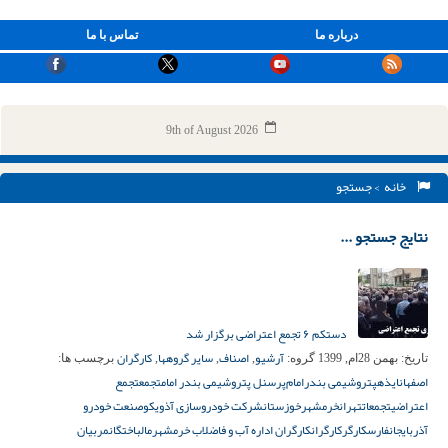
درباره ما
تماس با ما
9th of August 2026
خانه
> جستجو
نتایج جستجو ...
دستکم ۶ تجمع اعتراضی برگزار شد
آرشیو
اصناف
سایر گروهها
کارگران
تاریخ:
بهمن 28ام, 1399
گروه:
,
,
,
برچسب ها:
اصفهان
ایذه
پتروشیمی بندرامام‌
پرسنل پتروشیمی بندر امام
تجمع
تجمع
اعتراضی
تجمعات
تهران
خرمشهر
خوزستان
شرکت خودروسازی آذویکو
صنعت خودرو
آذربایجان
فارس
کارگر
کارگران
کارگران اداره آب و فاضلاب خرمشهر
مالباختگان
مربیان