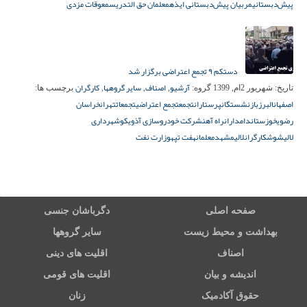
پیش‌دبستانی
مربیان پیش‌دبستانی ایذه
معلمان حق التدریس
معوقات مزدی
دستکم ۹ تجمع اعتراضی برگزار شد
آرشیو
اصناف
سایر گروهها
کارگران
تاریخ:
شهریور 2ام, 1399
گروه:
,
,
,
برچسب ها:
اصفهان
البرز
بازنشستگان
پرستاران
تجمع
تجمع اعتراضی
تجمعات
تهران
خراسان
رضوی
خوزستان
دامداران
راه آهن
شرکت خودروسازی آذویکو
شهرداری
لالی
شوش
کارگران
لالی
مشهد
معلمان
هفت تپه
وزارت نفت
صفحه اصلی
دگرباشان جنسی
بهداشت و محیط زیست
سایر گروهها
اصناف
اقلیت های دینی
اندیشه و بیان
اقلیت های قومی
حقوق آکادمیک
زنان