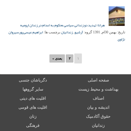
هرانا؛ تهدید دو زندانی سیاسی محکوم به اعدام در زندان ارومیه
آرشیو
زندانیان
ابراهیم عیسی‌پور
سیروان
تاریخ:
بهمن 30ام, 1391
گروه:
,
برچسب ها:
نژاوی
۱
۲
بعدی »
صفحه اصلی
دگرباشان جنسی
بهداشت و محیط زیست
سایر گروهها
اصناف
اقلیت های دینی
اندیشه و بیان
اقلیت های قومی
حقوق آکادمیک
زنان
زندانیان
فرهنگی