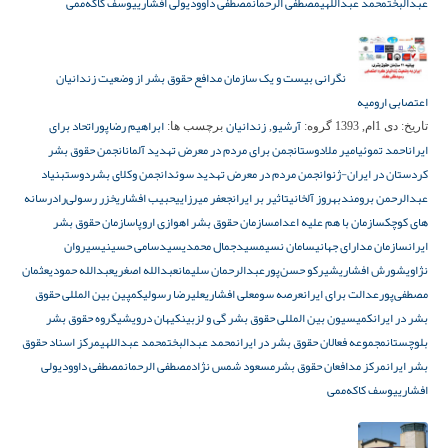
عبدالبخت
محمد عبداللهی
مصطفی الرحمان
مصطفی داوودی
ولی افشاری
یوسف کاکه‌ممی
نگرانی بیست و یک سازمان مدافع حقوق بشر از وضعیت زندانیان
اعتصابی ارومیه
آرشیو
زندانیان
ابراهیم رضاپور
اتحاد برای
تاریخ:
دی 1ام, 1393
گروه:
,
برچسب ها:
ایران
احمد تموئی
امیر ملادوست
انجمن برای مردم در معرض تهدید آلمان
انجمن حقوق بشر
کردستان در ایران-ژنو
انجمن مردم در معرض تهدید سوئد
انجمن وکلای بشردوست
بنیاد
عبدالرحمن برومند
بهروز آلخانی
تاثیر بر ایران
جعفر میرزایی
حبیب افشاری
خزر رسولی‌راد
رسانه
های کوچک
سازمان با هم علیه اعدام
سازمان حقوق بشر اهوازی اروپا
سازمان حقوق بشر
ایران
سازمان مدارای جهانی
سامان نسیم
سیدجمال محمدی
سیدسامی حسینی
سیروان
نژاوی
شورش افشاری
شیرکو حسن‌پور
عبدالرحمان سلیمان
عبدالله اصغری
عبدالله حمودی
عثمان
مصطفی‌پور
عدالت برای ایران
عرصه سوم
علی افشاری
علیرضا رسولی
کمپین بین المللی حقوق
بشر در ایران
کمیسیون بین المللی حقوق بشر گی و لزبین
کیهان درویشی
گروه حقوق بشر
بلوچستان
مجموعه فعالان حقوق بشر در ایران
محمد عبدالبخت
محمد عبداللهی
مرکز اسناد حقوق
بشر ایران
مرکز مدافعان حقوق بشر
مسعود شمس نژاد
مصطفی الرحمان
مصطفی داوودی
ولی
افشاری
یوسف کاکه‌ممی