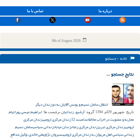
درباره ما
تماس با ما
8th of August 2026
خانه
> جستجو
نتایج جستجو ...
انتقال سامان نسیم و یونس آقایان به دو زندان دیگر
آرشیو
زندانیان
ابراهیم عیسی پور
اتهام
تاریخ:
شهریور 29ام, 1394
گروه:
,
برچسب ها:
محاربه و عضویت در احزاب مخالف
اعدام
بند 12 زندان مرکزی ارومیه
زندان مرکزی
ارومیه
زندان مرکزی تبریز
زندان مرکزی زنجان
زندان مهاباد
زندانی سیاسی
سامان نسیم
زندانی سیاسی اهل مریوان به زندان مرکزی ارومیه
سیروان نژاوی
علی خالدی، وکیل مدافع