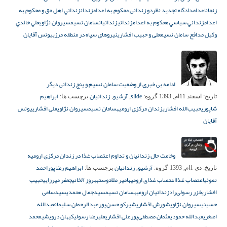
زنجان
اعدام
دادگاه تجدید نظر
دو زندانی محكوم به اعدام
زندان
زنداني اهل حق و محكوم به
اعدام
زنداني سياسي محكوم به اعدام
زندانی
زندانیان
سامان نسيم
سیروان نژاوی
علي خالدي
وكيل مدافع سامان نسيم
علی و حبیب افشاری
نیروهای سپاه در منطقه مرزی
يونس آقايان
ادامه بی خبری از وضعیت سامان نسیم و پنج زندانی دیگر
slide
آرشیو
زندانیان
ابراهیم
تاریخ:
اسفند 11ام, 1393
گروه:
,
,
برچسب ها:
شاپوری
حبیب‌الله افشاری
زندان مرکزی ارومیه
سامان نسیم
سیروان نژاوی
علی افشاری
یونس
آقایان
وخامت حال زندانیان و تداوم اعتصاب غذا در زندان مرکزی ارومیه
آرشیو
زندانیان
ابراهیم رضاپور
احمد
تاریخ:
دی 1ام, 1393
گروه:
,
برچسب ها:
تموئی
اعتصاب غذا
اعتصاب غذای ارومیه
امیر ملادوست
بهروز آلخانی
جعفر میرزایی
حبیب
افشاری
خزر رسولی‌راد
زندانیان ارومیه
سامان نسیم
سیدجمال محمدی
سیدسامی
حسینی
سیروان نژاوی
شورش افشاری
شیرکو حسن‌پور
عبدالرحمان سلیمان
عبدالله
اصغری
عبدالله حمودی
عثمان مصطفی‌پور
علی افشاری
علیرضا رسولی
کیهان درویشی
محمد