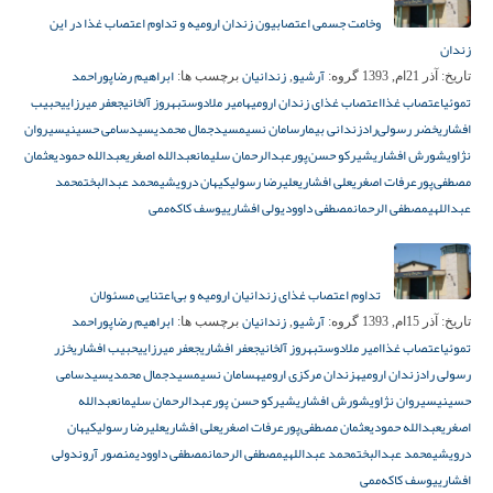
وخامت جسمی اعتصابیون زندان ارومیه و تداوم اعتصاب غذا در این
زندان
آرشیو
زندانیان
ابراهیم رضاپور
احمد
تاریخ:
آذر 21ام, 1393
گروه:
,
برچسب ها:
تموئی
اعتصاب غذا
اعتصاب غذای زندان ارومیه
امیر ملادوست
بهروز آلخانی
جعفر میرزایی
حبیب
افشاری
خضر رسولی‌راد
زندانی بیمار
سامان نسیم
سیدجمال محمدی
سیدسامی حسینی
سیروان
نژاوی
شورش افشاری
شیرکو حسن‌پور
عبدالرحمان سلیمان
عبدالله اصغری
عبدالله حمودی
عثمان
مصطفی‌پور
عرفات اصغری
علی افشاری
علیرضا رسولی
کیهان درویشی
محمد عبدالبخت
محمد
عبداللهی
مصطفی الرحمان
مصطفی داوودی
ولی افشاری
یوسف کاکه‌ممی
تداوم اعتصاب غذای زندانیان ارومیه و بی‌اعتنایی مسئولان
آرشیو
زندانیان
ابراهیم رضاپور
احمد
تاریخ:
آذر 15ام, 1393
گروه:
,
برچسب ها:
تموئی
اعتصاب غذا
امیر ملادوست
بهروز آلخانی
جعفر افشاری
جعفر میرزایی
حبیب افشاری
خزر
رسولی راد
زندان ارومیه
زندان مرکزی ارومیه
سامان نسیم
سیدجمال محمدی
سیدسامی
حسینی
سیروان نژاوی
شورش افشاری
شیرکو حسن پور
عبدالرحمان سلیمان
عبدالله
اصغری
عبدالله حمودی
عثمان مصطفی‌پور
عرفات اصغری
علی افشاری
علیرضا رسولی
کیهان
درویشی
محمد عبدالبخت
محمد عبداللهی
مصطفی الرحمان
مصطفی داوودی
منصور آروند
ولی
افشاری
یوسف کاکه‌ممی