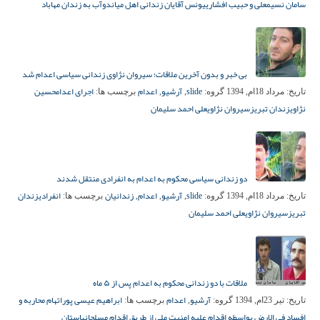
سامان نسیم
علی و حبیب افشاری
یونس آقایان زندانی اهل میاندوآب به زندان مهاباد
بی خبر و بدون آخرین ملاقات؛ سیروان نژاوی زندانی سیاسی اعدام شد
slide
آرشیو
اعدام
اجرای اعدام
حسین
تاریخ:
مرداد 18ام, 1394
گروه:
,
,
برچسب ها:
نژاوی
زندان تبریز
سیروان نژاوی
علی‌ احمد سلیمان
دو زندانی سیاسی محکوم به اعدام به انفرادی منتقل شدند
slide
آرشیو
اعدام
زندانیان
انفرادی
زندان
تاریخ:
مرداد 18ام, 1394
گروه:
,
,
,
برچسب ها:
تبریز
سیروان نژاوی
علی احمد سلیمان
ملاقات با دو زندانی محکوم به اعدام پس از ۵ ماه
آرشیو
اعدام
ابراهیم عیسی پور
اتهام محاربه و
تاریخ:
تیر 23ام, 1394
گروه:
,
برچسب ها:
افساد فی الارض بواسطه اقدام علیه امنیت ملی از طریق اقدام مسلحانه
استان