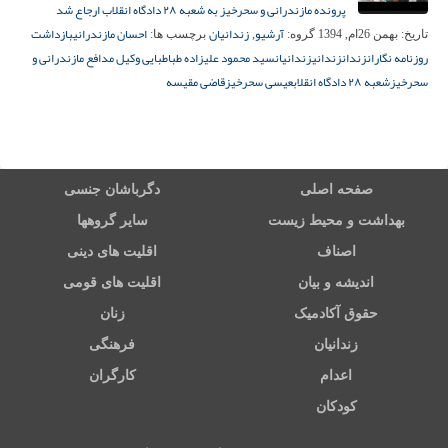
پرونده مازندرانی و سحرخیز به شعبه ۲۸ دادگاه انقلاب ارجاع شد
آرشیو
زندانیان
احسان مازندرانی
بازداشت
تاریخ:
بهمن 26ام, 1394
گروه:
,
برچسب ها:
روزنامه نگاران
زندان
زندانی
زندانیان
سید محمود علیزاده طباطبایی وکیل مدافع مازندرانی و
سحرخیز
شعبه ۲۸ دادگاه انقلاب
عیسی سحرخیز
قاضی مقیسه
صفحه اصلی
دگرباشان جنسی
بهداشت و محیط زیست
سایر گروهها
اصناف
اقلیت های دینی
اندیشه و بیان
اقلیت های قومی
حقوق آکادمیک
زنان
زندانیان
فرهنگی
اعدام
کارگران
کودکان