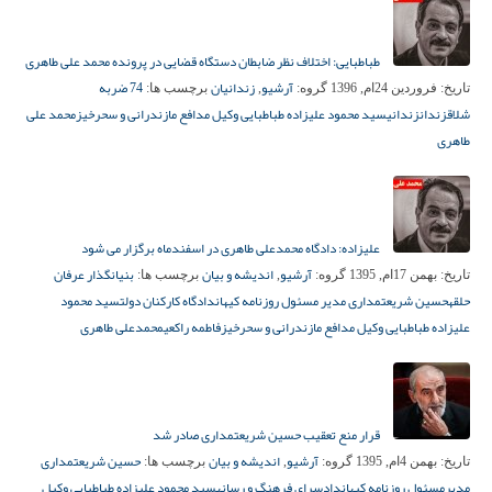
طباطبایی: اختلاف نظر ضابطان دستگاه قضایی در پرونده محمد علی طاهری
آرشیو
زندانیان
74 ضربه
تاریخ:
فروردین 24ام, 1396
گروه:
,
برچسب ها:
شلاق
زندان
زندانی
سید محمود علیزاده طباطبایی وکیل مدافع مازندرانی و سحرخیز
محمد علی
طاهری
علیزاده: دادگاه محمدعلی طاهری در اسفندماه برگزار می شود
آرشیو
اندیشه و بیان
بنیانگذار عرفان
تاریخ:
بهمن 17ام, 1395
گروه:
,
برچسب ها:
حلقه
حسین شریعتمداری مدیر مسئول روزنامه کیهان
دادگاه کارکنان دولت
سید محمود
علیزاده طباطبایی وکیل مدافع مازندرانی و سحرخیز
فاطمه راکعی
محمدعلی طاهری
قرار منع تعقیب حسین شریعتمداری صادر شد
آرشیو
اندیشه و بیان
حسین شریعتمداری
تاریخ:
بهمن 4ام, 1395
گروه:
,
برچسب ها:
مدیرمسئول روزنامه کیهان
دادسرای فرهنگ و رسانه
سید محمود علیزاده طباطبایی وکیل