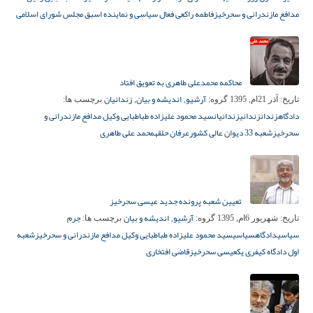
مدافع مازندرانی و سحرخیز
فاطمه راکعی فعال سیاسی و نماینده اسبق مجلس شورای اسلامی
محاکمه محمدعلی طاهری به تعویق افتاد
آرشیو
اندیشه و بیان
زندانیان
تاریخ:
آذر 21ام, 1395
گروه:
,
,
برچسب ها:
دادگاه
زندان
زندانی
زندانیان
سید محمود علیزاده طباطبایی وکیل مدافع مازندرانی و
سحرخیز
شعبه 33 دیوان عالی کشور
عرفان حلقه
محمد علی طاهری
تعیین شعبه پرونده جدید عیسی سحرخیز
آرشیو
اندیشه و بیان
جرم
تاریخ:
شهریور 6ام, 1395
گروه:
,
برچسب ها:
سیاسی
دادگاه
سیاسی
سید محمود علیزاده طباطبایی وکیل مدافع مازندرانی و سحرخیز
شعبه
اول دادگاه کیفری یک
عیسی سحرخیز
قاضی افتخاری