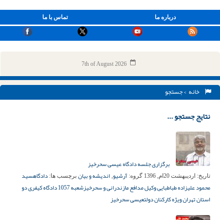
درباره ما
تماس با ما
7th of August 2026
خانه
> جستجو
نتایج جستجو ...
برگزاری جلسه دادگاه عیسی سحرخیز
آرشیو
اندیشه و بیان
دادگاه
سید
تاریخ:
اردیبهشت 20ام, 1396
گروه:
,
برچسب ها:
محمود علیزاده طباطبایی وکیل مدافع مازندرانی و سحرخیز
شعبه 1057 دادگاه کیفری دو
استان تهران ویژه کارکنان دولت
عیسی سحرخیز