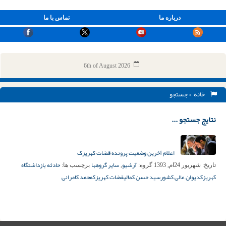
درباره ما
تماس با ما
6th of August 2026
خانه
> جستجو
نتایج جستجو ...
اعلام آخرین وضعیت پرونده قضات کهریزک
آرشیو
سایر گروهها
حادثه بازداشتگاه
تاریخ:
شهریور 24ام, 1393
گروه:
,
برچسب ها:
کهریزک
دیوان عالی کشور
سید حسن کمالی
قضات کهریزک
محمد کامرانی