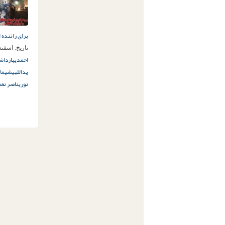
برای راننده
تاریخ:
اسفند 3ام, 96
احمدی
بازداش
یداللهی
شیما 
نوری
ناصر نعم