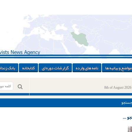
مواضع و بیانیه ها
نامه های وارده
گزارشات دوره ای
کتابخانه
بانک زندان
8th of August 2026
جستجو
و ...