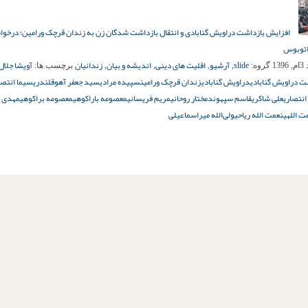
افزایش بازداشت دراویش گنابادی و انتقال بازداشت شدگان زن به زندان قرچک ورامین؛ درخو
 اتوبوس
slide
آرشیو
اقلیت های دینی
اندیشه و بیان
زندانیان
آویشا جلال‌
13
گروه:
,
,
,
,
برچسب ها:
ت دراویش گنابادی
دراویش گنابادی
زندان قرچک ورامین
سپیده مرادی
سید جعفر آهوقلندری
سیما انتصا
انتصاری
علی شاکری
قاسم سپهوند
مختار روحانی
مریم فریسانی
معصومه باراکوهی
معصومه براکوهی
مهدی ن
ت اللهی
نعمت الله ریاحی
ولی‌الله میراسماعیلی