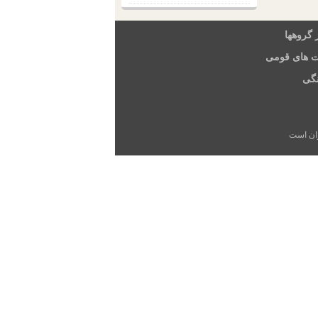
 گروهها
ت های قومی
گی