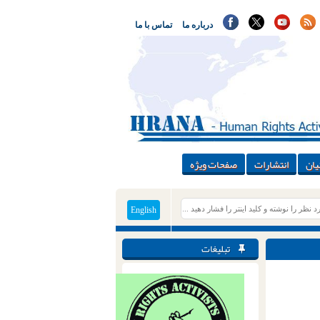
درباره ما
تماس با ما
یان
انتشارات
صفحات ویژه
English
تبلیغات