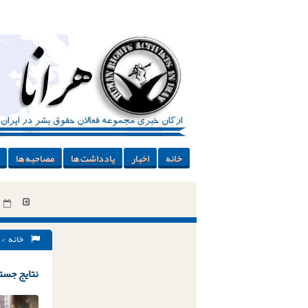
خانه
اخبار
یادداشت ها
مصاحبه ها
خانه
> 
نتایج جستج