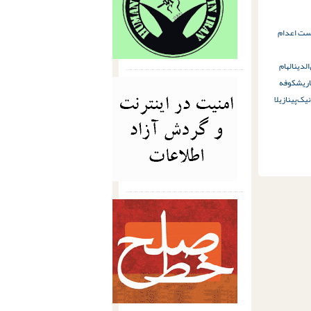
است اعدام
الدین
الهام
ری
شکوفه
یک‌پی
نازیلا