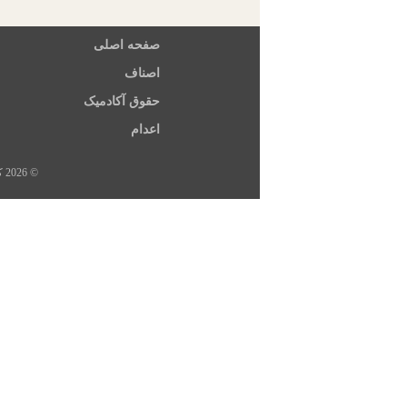
صفحه اصلی
اصناف
حقوق آکادمیک
اعدام
© 2026 کلیه حقوق این سایت متعلق به خبرگزاری هرانا، ارگان خبری مجموعه فعالان حقوق بشر در ایران است