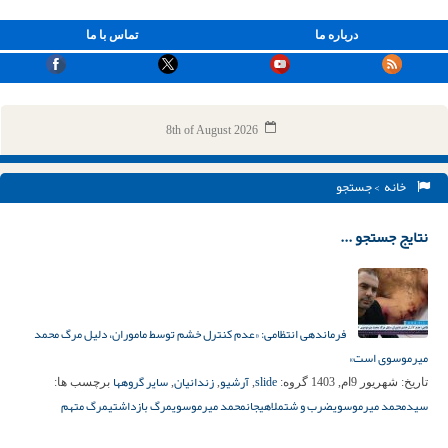
درباره ما
تماس با ما
8th of August 2026
خانه
> جستجو
نتایج جستجو ...
فرماندهی انتظامی: «عدم کنترل خشم توسط ماموران، دلیل مرگ محمد
میرموسوی است»
slide
آرشیو
زندانیان
سایر گروهها
تاریخ:
شهریور 9ام, 1403
گروه:
,
,
,
برچسب ها:
سیدمحمد میرموسوی
ضرب و شتم
لاهیجان
محمد میرموسوی
مرگ بازداشتی
مرگ متهم