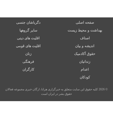
صفحه اصلی
دگرباشان جنسی
بهداشت و محیط زیست
سایر گروهها
اصناف
اقلیت های دینی
اندیشه و بیان
اقلیت های قومی
حقوق آکادمیک
زنان
زندانیان
فرهنگی
اعدام
کارگران
کودکان
© 2026 کلیه حقوق این سایت متعلق به خبرگزاری هرانا، ارگان خبری مجموعه فعالان
حقوق بشر در ایران است