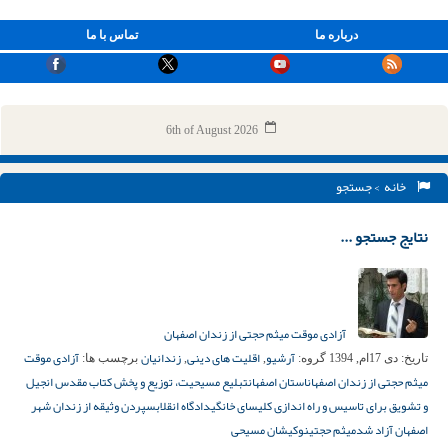
درباره ما
تماس با ما
6th of August 2026
خانه
> جستجو
نتایج جستجو ...
آزادی موقت میثم حجتی از زندان اصفهان
آرشیو
اقلیت های دینی
زندانیان
آزادی موقت
تاریخ:
دی 17ام, 1394
گروه:
,
,
برچسب ها:
میثم حجتی از زندان اصفهان
استان اصفهان
تبلیع مسیحیت، توزیع و پخش کتاب مقدس انجیل
و تشویق برای تاسیس و راه اندازی کلیسای خانگی
دادگاه انقلاب
سپردن وثیقه از زندان شهر
اصفهان آزاد شد
میثم حجتی
نوکیشان مسیحی