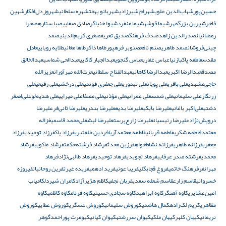
حسین‌پور
شهاب‌الدین علوی
شهرام شیرزادی
شهربانو بهجت
شهره سلطانی
شهروز دل‌افکار
شهین
فاخر
شیرین بزرگمهر
شیما قوشه
شیما منفرد
شیوا خنیاگر
صادق صفایی
صبا ستاره
صحرا
رمضانیان
صدرالدین زاهد
صدف فرهنگ
صدیق تعریف
صغری کریم‌الدینی
صمد
چینی‌فروشان
صمد طاهری
صنم نافع
صنوبر فرهپور
طا‌ها ذاکر
طا‌ها مغانی
طلایه رویایی
عادل
مقدس
عاطفه پاکبازنیا
عباس غفاری
عباس گنجوی
عبدالجبار کاکایی
عبدالحی شماسی
عبدالخالق
مصدق
عبدالرضا اکبری
عبدالرضا کاهانی
عبدالفتاح سلطانی
عزت‌الله مهرآوران
عزیزالله
حاجی‌مشهدی
علی باقری
علی پویان
علی تیموری
علی جعفری فوتمی
علی درخشی
علی رفیعی
علی
زرنگار
علی سلیمانی
علی شمس
علی عمرانی
علی مؤذنی
علی مصفا
علی میرایی
علی هدیه‌لو
علی‌اصغر
دشتی
علی‌اکبر باغانی
علیرضا بابکی
علیرضا بدیع
علیرضا بندری
علیرضا ثانی‌فر
علیرضا
درویش‌نژاد
علیرضا رئیسیان
علیرضا زارع‌پرست
علیرضا لبش
علی‌محمد قاسمی
غزاله
معتمد
فاطمه شکری
فاطمه قربانی
فاطمه معتمدآریا
فردین خلعتبری
فرزاد پاک
فرزاد توحیدی
فرزاد
جعفری
فرزانه طاهری
فرزانه نشاط‌خواه
فرزین محدث
فرشاد فرشته‌حکمت
فرشاد ماکویی
فرشاد
محمدی
فرشته صدر عرفایی
فرهاد تجویدی
فرهاد توحیدی
فرهاد طالبی‌نژاد
فرهاد
مهرانفر
فرهنگ خاتمی
فروغ قجابگلی
فریبا عونی
فرید ادهمی
فریده غیرت
فرین روحانیان
فیروزه
خسروانی
قاسم زارع
قاسم شعله سعدی
قربان نجفی
کاظم هژیرآزاد
کامران شیردل
کامیاب
امین‌عشایری
کاوه آهنگر
کاوه ابراهیم
کاوه سجادی حسینی
کاوه فرنام
کاوه کاظمی
کاوه
مظاهری
کریم لک‌زاده
کمال هاشمی
کوروش سلیمانی
کوروش عسگری
کوروش عطایی
کوروش
نریمانی
کیهان کلهر
کیهان ملکی
کیوان سررشته
کیوان کیانی
کیومرث پوراحمد
گوهر