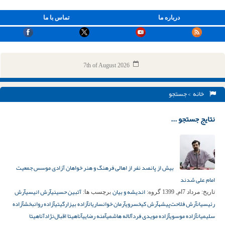
درباره ما
تماس با ما
7th of August 2026
خانه
> جستجو
نتایج جستجو ...
بیش از پانصد نفر از اهالی فرهنگ و هنر خواهان آزادی موسس جمعیت
امام علی شدند
اندیشه و بیان
آتبین حسینی
آرش انیسی
آرش
تاریخ:
مرداد 7ام, 1399
گروه:
برچسب ها:
رئیسیان
آرش فلاحت‌پیشه
آرش کیخسروی
آرمان خوانساریان
آزاده بیزارگیتی
آزاده روانبخش
آزاده
سلیمیان
آزاده موسوی
آزاده مویدی فرد
آلاله هاشمی
آمنه رضایی
آناهیتا اقبال‌نژاد
آناهیتا