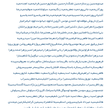
مهدوی
حسین پرستار
حسین تفنگدار
حسین علیشاپور
حسین فرخی
حمید امجد
حمید
پورآذری
حمید جانی‌پور
حمید جعفری
حمید زنگنه
حمید سیاوشان
حمید صوفی
حمیدرضا
آشتیانی‌پور
حمیدرضا مسیبی
حمیدرضا نعیمی
حمیدرضا هنری
خسرو احمدی
خسرو
شهراز
داریوش موفق
داود احمدی مونس (آروین)
داوود جهانوند
داوود خیام
رامیار
منوچهرزاده
رامین سیار دشتی
رامین ناصرنصیر
رحمانه ربانی
رحیم نوروزی
رخشان
بنی‌اعتماد
رزیتا فضایی
رسول صدرعاملی
رضا بابایی همتی
رضا بابک
رضا درمیشیان
رضا
شاهبداغی
رضا طاهری
رضا فیاضی
رضا کوچک‌زاده
رضا مجلسی
رضا میرزا سیدی
رضیه
انصاری
رفیق نصرتی
رها مومنی
روانبخش صادقی
روح‌الله جعفری
روژیا فروهر
روشن نوروزی
رویا
افشار
ریحانه طراوتی
زمان وفاجویی
زهرا ربانی املشی
زهرا رحیمی
زهرا صبری
زهرا صمدی
زهرا
عبدی
زهرا مشتاق
زهره ارسنجون
زیبا کرمعلی
زینب موحد
زینب نیکچه
ژیلا شاهی
سارا
فرهپور
ساسان مجیدیان‌فر
ساعد باقری
ساعد سهیلی
سامان سالور
سامرند معروفی
سپیده
ابطحی
ستاره اسکندری
ستاره باستانی
سجاد افشاریان
سحر سخایی
سحر مصیبی
سروش
طاهری
سعید ابراهیمی‌فر
سعید اسدی
سعید چنگیزیان
سعید دهقان
سعید شاپوری
سعید
طلائی
سعید نوروزی
سلما سلامتی
سمیرا برادری
سمیرا خلیلی
سمیه جعفری
سهراب
پورناظری
سهراب سلیمی
سهیل محمودی
سهیلا صنم‌نو
سهیلا فرزین‌نژاد
سهیلا گلستانی
سهیلا
نجم
سوسن پرور
سوسن مقصودلو
سوگل قلاتیان
سیامک کاری‌نژاد
سیاوش ستاری
سیاوش
طهمورث
سید رسول سعادت
سید ضیاءالدین شفیعی
سید عرفان جعفری
سید محسن
هاشمی
سید مهرداد ضیایی
سیروس اسنقی
سیما شاهمرادی
سیمین کرامتی
شارمین میمندی
نژاد
شبره افشار
شبنم فرشادجو
شروین سلیمانی
شقایق شوریان
شهاب‌الدین