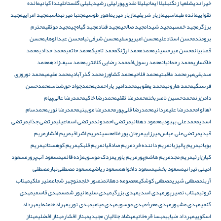
خیراندیش
لعیا زنگنه
لیلا ایمانی
لیلا نقدی‌پور
لیلی رشیدی
لیلی گلستان
لیندا کیانی
مائده
تقوایی
مائده طهماسبی
مازیار شریفی
مازیار میری
ماهور طوسی
مجتبا میرتهماسب
مجید امرایی
مجید
برزگر
مجید خمسه
مجید شیدا
مجید صالحی
مجید قناد
مجید گیاه‌چی
مجید موثقی
محترم
برومند
محسن استادعلی
محسن امیریوسفی
محسن شرفی‌نیا
محسن عبدالوهاب
محسن
قصابیان
محسن میرحسینی
محمد
محمد ارژنگ
محمد تاجیک
محمد حاتمی
محمد حدادی
محمد
خاکساری
محمد رحمانیان
محمد رسول‌اف
محمد رضایی کلانتری
محمد سیف‌زاده
محمد
صدیقی‌مهر
محمد عاقبتی
محمد فلاحی
محمد کشاورز
محمد گذرآبادی
محمد مقیمی
محمد نوروزی
فرسنگی
محمد هارونی
محمد یعقوبی
محمدامیر یاراحمدی
محمدجواد حق‌شناس
محمدحسن
دامن‌زن
محمدحسین ناصربخت
محمدرضا ثقفی
محمدرضا خاکی
محمدرضا عالی‌پیام
(هالو)
محمدرضا علیمردانی
محمدرضا قلی‌پور
محمدرضا مویینی
محمدرضا نوری
محمدسام
اسدی
محمدعلی بهبودی
محمود دهقانی
مرتضی احمدوند
مرتضی اسماعیلی
مرتضی جذاب
مرتضی
قیدی
مرتضی‌علی عباس‌میرزایی
مرجان پورغلامحسین
مریم اشرافی
مریم افشار
مریم
بوبانی
مریم پالیزبان
مریم داننده فرد
مریم صادقیان
مریم قلهکی
مریم کوهستانی
مریم
کیان‌ارثی
مریم مجد
مریم هاشم‌پور
مریم یاوری
مزدک موسوی
مژده قائمی
مسعود آب‌پرور
مسعود
امینی تیرانی
مسعود بخشی
مسعود دلخواه
مسعود ریاضی
مسعود مصطفی‌تبار
مصطفی
آرین
مصطفی شیری
مصطفی کوشکی
معصومه دهقان
منصور خلج
منوچهر شجاع
منیر ملکی
مهتاب
ثروتی
مهتاب نصیرپور
مهدی اسدی
مهدی بزرگی
مهدی سلیمانپور شمس
مهدی قاسمی
مهدی
گنجی
مهدی مشهور
مهدی معرف
مهدی موسوی
مهدی میامی
مهدی نوری
مهراد خامنه‌ای
مهرداد
اسکویی
مهرداد ضیایی
مهسا قره‌خانی
مهشاد جلالیان مجیدی
مهناز افشار
مهناز افضلی
مهناز