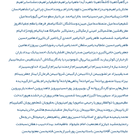
درگاهی
آناهیتا کاشف
آناهیتا ناهید
آیدا ماهیانی
ابراهیم حقیقی
ابراهیم دمشناس
ابراهیم
مختاری
ابراهیم وحیدزاده
ابوالحسن داوودی
احترام برومند
احسان چراغی ایرانشاهی
احسان
فلاحت‌پیشه
احسان میرحسینی
احمد بخارایی
احمد عربانی
ارسطو مداحی گیوی
اسماعیل
شفیعی
اسماعیل منصف
اسماعیل میهن‌دوست
اشکان اشکانی
اصغر فرهادی
اعظم نجفیان
افروز
مغزی
افشین هاشمی
اکبر امینی ارمکی
اکبر رحمتی
اکبر عالمی
الکا هدایت
الهام پاوه‌نژاد
الهام
صالحی
امید شمس
امید طاهری
امیر اثباتی
امیر احمدی آریان
امیر کربلایی‌زاده
امیرحسین
طاهری
امیرحسین علم‌الهدی
امیرسلطان احمدی
امیرشهاب رضویان
امین بهروززاده
امین
جعفری
امین حاجی‌اکبری دیزجی
امین صدرائی
ایمان افشاریان
بابک احمدی
بابک بهداد
باران
تارخ
باران کوثری
باربد گلشیری
بانی‌پال شومون
بردیا یادگاری
بکتاش آبتین
بلقیس سلیمانی
بهار
ارجمند
بهاره ارجمندی
بهرام ابراهیمی
بهرام ارجمندنیا
بهرام ارک
بهزاد خداویسی
بهزاد
صدیقی
بهزاد مرتضوی
بهمن اردلان
بهمن ارک
بهمن شروان
بهمن فرمان‌آرا
بهناز جعفری
بهنام
بهزادی
بیتا منصوری
پانته‌آ بهرام
پانته‌آ پناهی‌ها
پانته‌آ واعظ‌نیا
پدرام بقایی انارکی
پدیده
جمال‌ها
پرستو کاردگر
پروانه آل بویه
پرویز پورحسینی
پرویز جاهد
پروین اسفندیاری
پروین
صالحی
پریزاد سیف
پریسا اکبرزاده
پریسا شمس
پریسا هاجری
پوران درخشنده
پوراندخت
عظیمی
پوریا ذوالفقاری
پوریا رحیمی سام
پویا پورامین
پویان بحق
پویان شعله‌ور
پویان کفیلی
پیام
لاریان
پیمان برومند
پیمان حقانی
پیمان یزدانی
تایماز منقبتی
تبسم هاشمی حائری
تهمینه
محمدی
تهمینه میلانی
تورج اصلانی
ثنا حسین‌پور
جعفر پناهی
جعفر رحیمی
جلال دری
جمال
رحمتی
جمشید جهان‌زاده
جمعیت امام علی
جواد عاطفه
حامد بهداد
حبیب دهقان‌نسب
حجت
علیخانی
حسن آقاخانی
حسن باستانی
حسن پورشیرازی
حسن فتحی
حسن معجونی
حسن