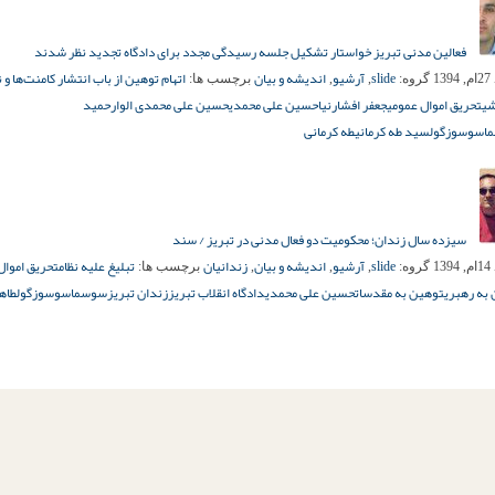
فعالین مدنی تبریز خواستار تشکیل جلسه رسیدگی مجدد برای دادگاه تجدید نظر شدند
slide
آرشیو
اندیشه و بیان
اتهام توهین از باب انتشار کامنت‌ها و 
13
گروه:
,
,
برچسب ها:
شی
تحریق اموال عمومی
جعفر افشارنیا
حسین علی محمدی
حسین علی محمدی الوار
حمید
ا
سوسوزگول
سید طه کرمانی
طه کرمانی
سیزده سال زندان؛ محکومیت دو فعال مدنی در تبریز / سند
slide
آرشیو
اندیشه و بیان
زندانیان
تبلیغ علیه نظام
تحریق اموال
13
گروه:
,
,
,
برچسب ها:
به رهبری
توهین به مقدسات
حسین علی محمدی
دادگاه انقلاب تبریز
زندان تبریز
سوسما
سوسوزگول
طاها