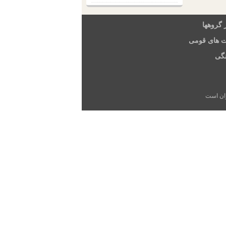
 گروهها
ت های قومی
گی