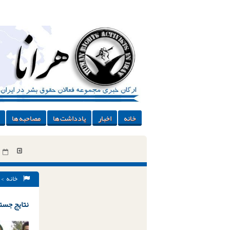
خانه
اخبار
یادداشت ها
مصاحبه ها
خانه
> 
نتایج جستج