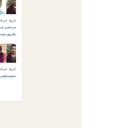
تاریخ:
خرداد 27ام, 94
مردم
امیر بخ
باقرپور
سوسم
تاریخ:
خرداد 14ام, 94
عمومی
توهین 