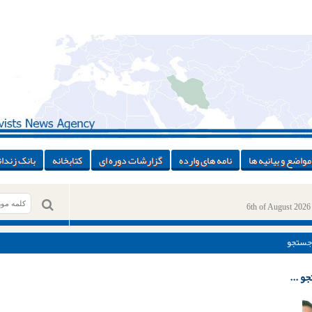
مواضع و بیانیه ها
نامه های وارده
گزارشات دوره ای
کتابخانه
بانک زندان
6th of August 2026
جستجو
و ...