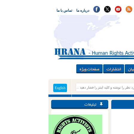
درباره ما
تماس با ما
یان
انتشارات
صفحات ویژه
English
تبلیغات