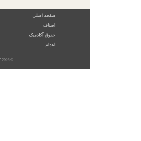
صفحه اصلی
اصناف
حقوق آکادمیک
اعدام
© 2026 کلیه حقوق این سایت متعلق به خبرگزاری هرانا، ارگان خبری مجموعه فعالان حقوق بشر در ایران است