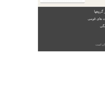
 گروهها
ت های قومی
گی