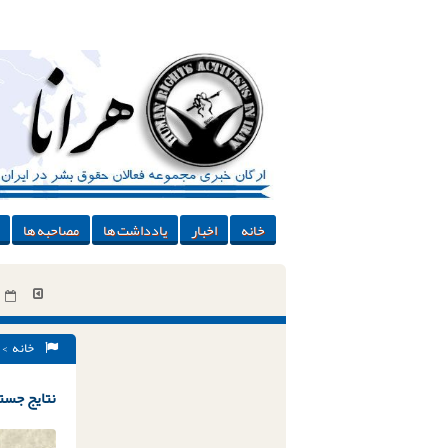
خانه
اخبار
یادداشت ها
مصاحبه ها
خانه
> 
نتایج جستج