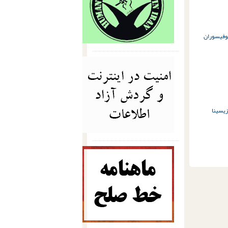
وفی
سوران
ی
سینا