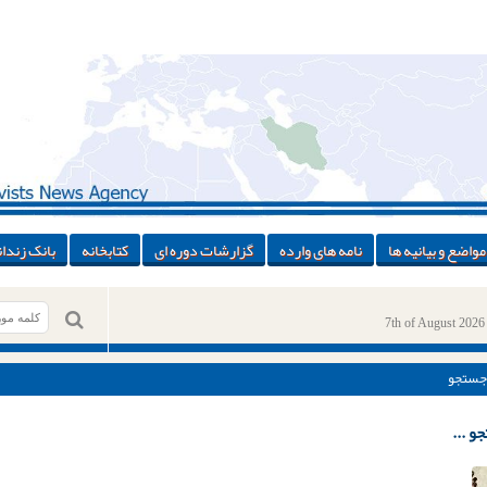
مواضع و بیانیه ها
نامه های وارده
گزارشات دوره ای
کتابخانه
بانک زندان
7th of August 2026
جستجو
و ...