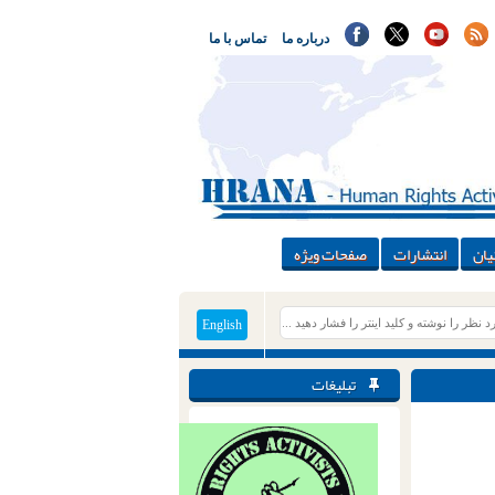
درباره ما
تماس با ما
یان
انتشارات
صفحات ویژه
English
تبلیغات