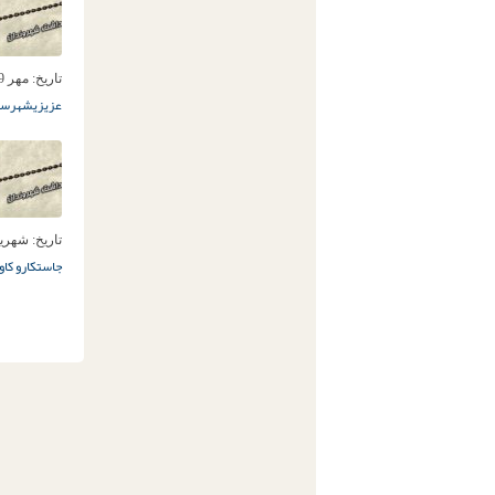
تاریخ:
مهر 9ام, 1398
عزیزی
شهرستا
تاریخ:
شهریور 5ام,
جاست
کارو کاو