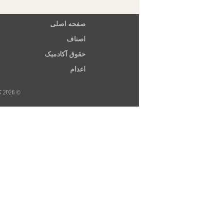
صفحه اصلی
اصناف
حقوق آکادمیک
اعدام
© 2026 کلیه حقوق این سایت متعلق به خبرگزاری هرانا، ارگان خبری مجموعه فعالان حقوق بشر در ایران است