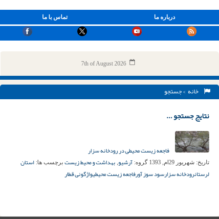
درباره ما
تماس با ما
7th of August 2026
خانه
> جستجو
نتایج جستجو ...
فاجعه زیست محیطی در رودخانه سزار
آرشیو
بهداشت و محیط زیست
استان
تاریخ:
شهریور 29ام, 1393
گروه:
,
برچسب ها:
لرستان
رودخانه سزار
سود سوز آور
فاجعه زیست محیطی
واژگونی قطار