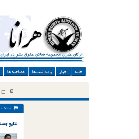
خانه
اخبار
یادداشت ها
مصاحبه ها
خانه
> 
نتایج جستج