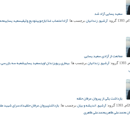
سعید یسایی آزاد شد
آرشیو
زندانیان
آزاد
اعتصاب غذا
بازجویی
تودیع وثیقه
سعید یسایی
محم
گروه:
,
برچسب ها:
ممانعت از آزادی سعید یسایی
آرشیو
زندانیان
بیماری ریوی
زندان اوین
سعید یسایی
شعبه سه بازرسی 
گروه:
,
برچسب ها:
بازداشت یکی از پیروان عرفان حلقه
آرشیو
اندیشه و بیان
بازداشت
پیروان عرفان حلقه
دادسرای شهید مق
گروه:
,
برچسب ها:
ن محمدعلی طاهری
محمدعلی طاهری