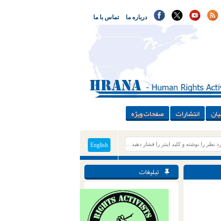
درباره ما
تماس با ما
یان
انتشارات
صفحات ویژه
English
تبلیغات