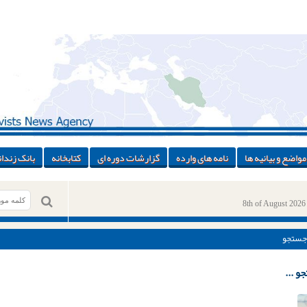
مواضع و بیانیه ها
نامه های وارده
گزارشات دوره ای
کتابخانه
بانک زندان
8th of August 2026
جستجو
و ...