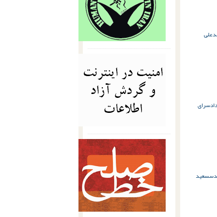
دعلی
دادسرای
دس
سعید