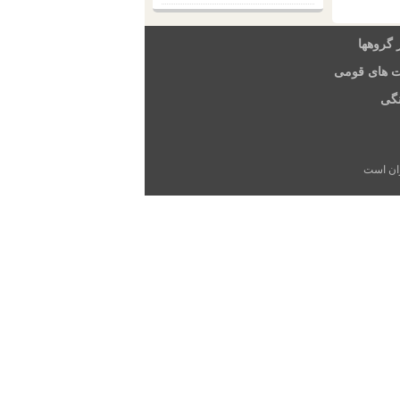
 گروهها
ت های قومی
گی