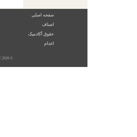
صفحه اصلی
اصناف
حقوق آکادمیک
اعدام
© 2026 کلیه حقوق این سایت متعلق به خبرگزاری هرانا، ارگان خبری مجموعه فعالان حقوق بشر در ایران است