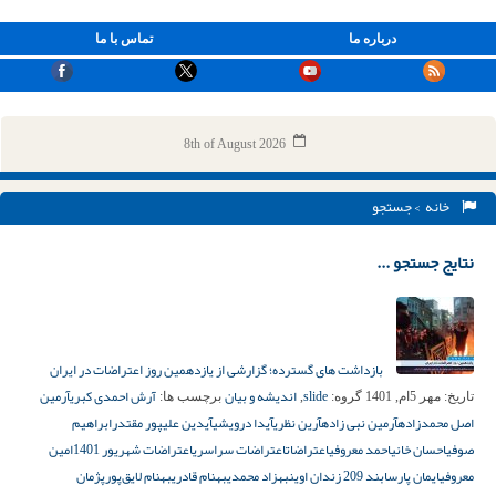
درباره ما
تماس با ما
8th of August 2026
خانه
> جستجو
نتایج جستجو ...
بازداشت های گسترده؛ گزارشی از یازدهمین روز اعتراضات در ایران
slide
اندیشه و بیان
آرش احمدی کبری
آرمین
تاریخ:
مهر 5ام, 1401
گروه:
,
برچسب ها:
اصل محمد‌زاده
آرمین نبی‌ زاده
آرین نظری
آیدا درویشی
آیدین علیپور مقتدر
ابراهیم
صوفی
احسان خانی
احمد معروفی
اعتراضات
اعتراضات سراسری
اعتراضات شهریور 1401
امین
معروفی
ایمان پارسا
بند 209 زندان اوین
بهزاد محمدی
بهنام قادری
بهنام لایق‌پور
پژمان