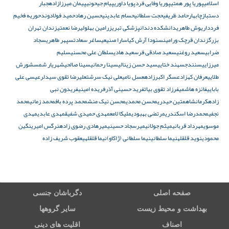
اسلامی
پوریا پور همتی
پوریا وفایی فرد
پویا داوری
پیام جیحونی
پیمان میرزازاده
جبار
دستباز
چابهار
حامد ظریفی
حجت سلطانی
حسام عابدینی
حسین رهاد
حمید فولادوند
حوریه فخیم
فرد
داریوش طاهری
دانشکده دندانپزشکی تبریز
رامین بهلولی
رضا نعمتی
زندان تهران
بزرگ
زندان قرچک ورامین
سئودا آرش کیا
سارا صنیعی
ساغر سعادت
سپهر طاهری
سجاد
ضرابی
سعید روغنی
سعید صادقی فر
سعید هادی
سلطان علی محسنی
سلیم
میرزایی
سنندج
سهند ختایی
سید حسن زینالی
سینا رحمانی
سینا صالحی
شهریار شمس
شورش
طلایی
عرفان کهزاد
عسگر اکبرزاده
عسل نامی
علی نیک سرشت
علیرضا تقوی سیدلر
عیسی علی
بابایی
فائزه هاشمی
فرزاد تقوی بیات
فرید حسینی آذر
فریده امینی
فریدون نبی‌
زاده
کرمانشاه
متین حیدری
محسن محمدی
محسن نیک‌ منش
محمد پرده‌ باف
محمد زمانی
محمد
نجفی
محمدرضا اسکندری
مرتضی بهبودی
ملیکا لامع
مهدی حمیدی شفیق
مهدی عابدی
مهدی
موسوی
مهرداد قربانی
میثم جولانی
میرسجاد حسینی
میرهادی رضوی زاده
نرگس امیری
نگین
محمودی
نوید قلقله
نیما سلطانی
نیما سلطانی (ژاکاو)
نیما قلقله
یعقوب شریف‌ زاده
صفحه اصلی
دگرباشان جنسی
بهداشت و محیط زیست
سایر گروهها
اصناف
اقلیت های دینی