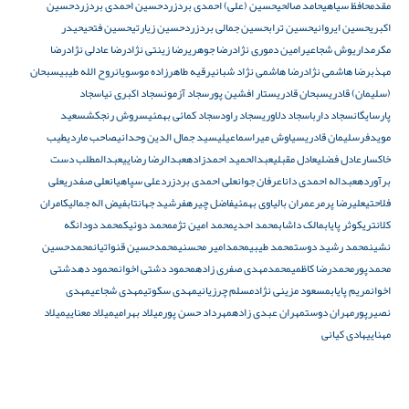
مقدم
حافظ سیاهی
حامد صالحی
حسین (علی) احمدی بردزرد
حسین احمدی بردزرد
حسین
اکبری
حسین ایروانی
حسین تراب
حسین جمالی بردزرد
حسین زیارتی
حسین فتحی
حیدر
مکرم
داریوش شجاعی
رامین دموری نژاد
رضا جوهری
رضا زینتی نژاد
رضا عادلی نژاد
رضا
مهذب
رضا هاشمی نژاد
رضا هاشمی نژاد شبانی
رقیه طاهرزاده موسویان
روح الله طیبی
سبحان
(سلیمان) قادری
سبحان قادری
ستار افشین پور
سجاد آزمون
سجاد اکبری نیا
سجاد
پارسایگان
سجاد داربا
سجاد دلاوری
سجاد راود
سجاد کمائی بهمئی
سروش رنجکش
سعید
مویدفر
سلیمان ‌قادری
سیاوش میراسماعیلی
سید جمال الدین وحدانی
صاحب ماردی
طیب
خاکسار
عادل فضلی
عادل مقبلی
عبدالحمید احمدزاده
عبدالرضا رضایی
عبدالمطلب دست
برآورده
عبداله احمدی دانا
عرفان جوان
علی احمدی بردزرد
علی سپاهیان
علی صفدری
علی
فلاحتی
علیرضا پرمر
عمران بالیاوی بهمئی
فاضل چیره
فرشید جهانتاب
فیض اله جمالی
کامران
کلانتری
کوثر پایاب
مالک داشاب
محمد احدی
محمد امین تژم
محمد دوئیک
محمد دودانگه
نشین
محمد رشید دوست
محمد طیبی
محمدامیر محسنی
محمدحسین قنواتیان
محمدحسین
محمدپور
محمدرضا کاظمی
محمدمهدی صفری زاده
محمود دشتی اخوان
محمود دهدشتی
اخوان
مریم پایاب
مسعود مزینی نژاد
مسلم چرزیانی
مهدی سکوتی
مهدی شجاعی
مهدی
نصیرپور
مهران دوست
مهران عبدی زاده
مهرداد حسن پور
میلاد بهرامی
میلاد معنایی
میلاد
مهنایی
هادی کیانی