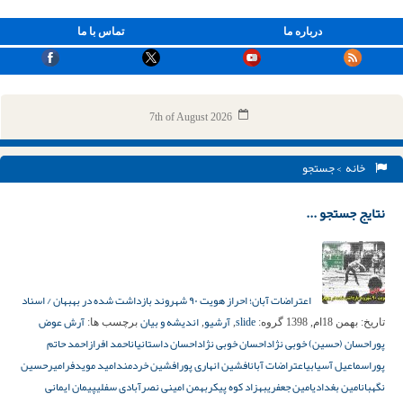
درباره ما
تماس با ما
7th of August 2026
خانه
> جستجو
نتایج جستجو ...
اعتراضات آبان؛ احراز هویت ۹۰ شهروند بازداشت شده در بهبهان / اسناد
slide
آرشیو
اندیشه و بیان
آرش عوض
تاریخ:
بهمن 18ام, 1398
گروه:
,
,
برچسب ها:
پور
احسان (حسین) خوبی نژاد
احسان خوبی نژاد
احسان داستانیان
احمد افراز
احمد حاتم
پور
اسماعیل آسیابی
اعتراضات آبان
افشین انهاری پور
افشین خردمند
امید مویدفر
امیرحسین
نگهبان
امین بغدادی
امین جعفری
بهزاد کوه پیکر
بهمن امینی نصرآبادی سفلی
پیمان ایمانی