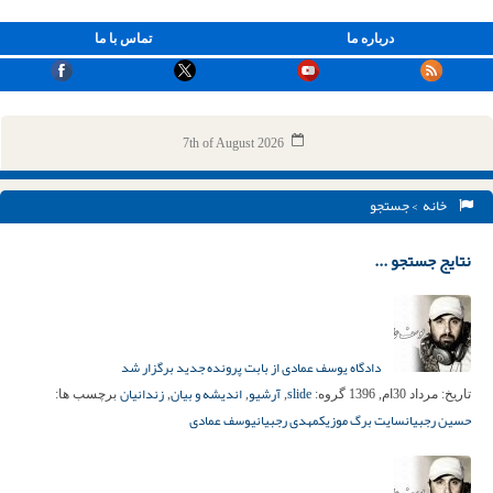
درباره ما
تماس با ما
7th of August 2026
خانه
> جستجو
نتایج جستجو ...
دادگاه یوسف عمادی از بابت پرونده جدید برگزار شد
slide
آرشیو
اندیشه و بیان
زندانیان
تاریخ:
مرداد 30ام, 1396
گروه:
,
,
,
برچسب ها:
حسین رجبیان
سایت برگ موزیک
مهدی رجبیان
یوسف عمادی