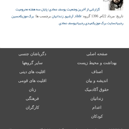
گزارشی از آخرین وضعیت یوسف عمادی؛ پایان سه هفته محرومیت
slide
آرشیو
زندانیان
برگ موزیک
حسین
تاریخ:
مرداد 22ام, 1396
گروه:
,
,
برچسب ها:
رجبیان
سایت برگ موزیک
مهدی رجبیان
یوسف عمادی
صفحه اصلی
دگرباشان جنسی
بهداشت و محیط زیست
سایر گروهها
اصناف
اقلیت های دینی
اندیشه و بیان
اقلیت های قومی
حقوق آکادمیک
زنان
زندانیان
فرهنگی
اعدام
کارگران
کودکان