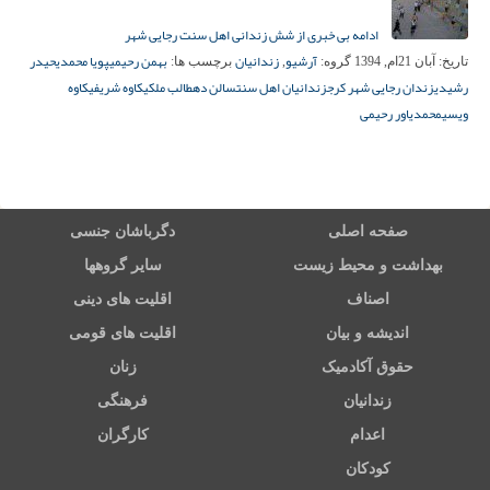
ادامه بی خبری از شش زندانی اهل سنت رجایی شهر
آرشیو
زندانیان
بهمن رحیمی
پویا محمدی
حیدر
تاریخ:
آبان 21ام, 1394
گروه:
,
برچسب ها:
رشیدی
زندان رجایی شهر کرج
زندانیان اهل سنت
سالن ده
طالب ملکی
کاوه شریفی
کاوه
ویسی
محمدیاور رحیمی
صفحه اصلی
دگرباشان جنسی
بهداشت و محیط زیست
سایر گروهها
اصناف
اقلیت های دینی
اندیشه و بیان
اقلیت های قومی
حقوق آکادمیک
زنان
زندانیان
فرهنگی
اعدام
کارگران
کودکان