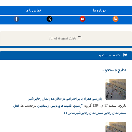
درباره ما
تماس با ما
7th of August 2026
خانه
> جستجو
نتایج جستجو ...
بازرسی همراه با بی‌احترامی در سالن ده زندان رجایی‌شهر
آرشیو
اقلیت های دینی
زندانیان
اهل
تاریخ:
اسفند 17ام, 1394
گروه:
,
,
برچسب ها:
سنت
زندان رجایی شهر
زندان رجایی‌شهر
سالن ده