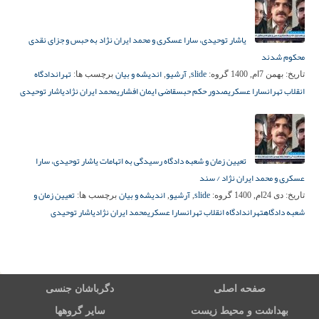
یاشار توحیدی، سارا عسکری و محمد ایران نژاد به حبس و جزای نقدی
محکوم شدند
slide
آرشیو
اندیشه و بیان
تهران
دادگاه
تاریخ:
بهمن 7ام, 1400
گروه:
,
,
برچسب ها:
انقلاب تهران
سارا عسکری
صدور حکم حبس
قاضی ایمان افشاری
محمد ایران نژاد
یاشار توحیدی
تعیین زمان و شعبه دادگاه رسیدگی به اتهامات یاشار توحیدی، سارا
عسکری و محمد ایران نژاد / سند
slide
آرشیو
اندیشه و بیان
تعیین زمان و
تاریخ:
دی 24ام, 1400
گروه:
,
,
برچسب ها:
شعبه دادگاه
تهران
دادگاه انقلاب تهران
سارا عسکری
محمد ایران نژاد
یاشار توحیدی
صفحه اصلی
دگرباشان جنسی
بهداشت و محیط زیست
سایر گروهها