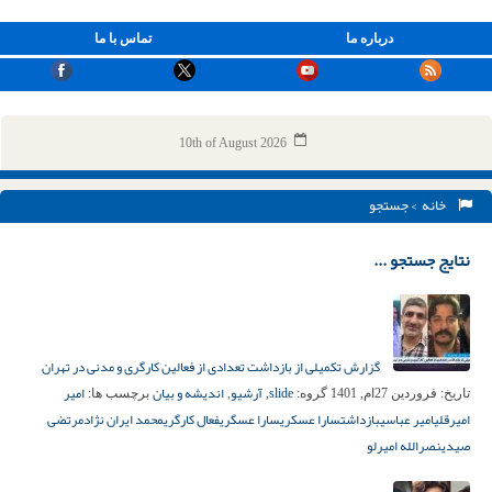
درباره ما
تماس با ما
10th of August 2026
خانه
> جستجو
نتایج جستجو ...
گزارش تکمیلی از بازداشت تعدادی از فعالین کارگری و مدنی در تهران
slide
آرشیو
اندیشه و بیان
امیر
تاریخ:
فروردین 27ام, 1401
گروه:
,
,
برچسب ها:
امیرقلی
امیر عباسی
بازداشت
سارا عسکری
سارا عسگری
فعال کارگری
محمد ایران نژاد
مرتضی
صیدی
نصرالله امیرلو