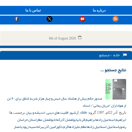
درباره ما
تماس با ما
6th of August 2026
خانه
> جستجو
نتایج جستجو ...
صدور حکم بیش از هشتاد سال حبس و چهار هزار ضربه شلاق برای ۶۰ تن
از هواداران “جریان یمانی”/ اسناد
slide
آرشیو
اقلیت های دینی
اندیشه و بیان
تاریخ:
آذر 22ام, 1397
گروه:
,
,
,
برچسب ها:
ابراهیم اسماعیل زاده
ابراهیم قربانی
ابولفضل آذرکمان
ابولفضل عطار
استان خراسان
رضوی
اسماعیل اسماعیل زاده
اعظم علیزاده
اکرم ذکور
امین آذربهرام
انسیه زیودی
انصار