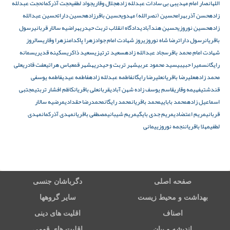
الله
انصار امام مهدی
بی بی سادات عبدلله زاده
جلال وقاری
جواد لطفی
حجت آذرکمان
حجت عبدلله
زاده
حسن آذربهرام
حسین (نصرالله) مهدوی
حسین باقرزاده
حسین دارات
حسین عبدالله
زاده
حسین نوروزی
حسین هندآبادی
دادگاه انقلاب تربت حیدریه
راضیه سالار قربانی
رسول
باقریان
رسول دارات
رضا شاه نوروزی
روز شهادت امام جواد
زهرا پاکدامن
زهرا وقاری
سالروز
شهادت امام محمد باقر
سجاد عبدالله زاده
سعید ترتیزی
سعید ذاکری
سکینه قدیری
سمانه
رایگان
سمیرا حبیبی
سید محمود عربی
شهر تربت و حیدریه
شهر قم
عباس هراتی
عفت قادری
علی
محمد زاده
علیرضا باقریان
علیرضا رایگان
فاطمه عبدلله زاده
فاطمه عیدی
فاطمه یوسفی
قندشتی
فهیمه وقاری
قاسم یوسف زاده شهن آبادی
قربانعلی باقریان
کاظم افشار تربتی
مجتبی
اسماعیل زاده
محمد بابایی
محمد باقریان
محمد رایگان
محمدرضا حقدادی
مرضیه سالار
قربانی
مریم اعتضادی
مریم جدی بایگی
مریم شیبانی
مصطفی باقریان
مهدی آذرکمان
مهدی
لطفی
مهلا باقریان
نجمه نوروزی
یمانی
صفحه اصلی
دگرباشان جنسی
بهداشت و محیط زیست
سایر گروهها
اصناف
اقلیت های دینی
اندیشه و بیان
اقلیت های قومی