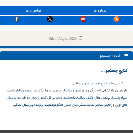
درباره ما
تماس با ما
9th of August 2026
خانه
> جستجو
نتایج جستجو ...
آخرین وضعیت پرونده ی رسول بداقی
آرشیو
زندانیان
بازپرس شعبه ی 6
بازداشت
تاریخ:
مرداد 20ام, 1394
گروه:
,
برچسب ها:
سپاه پاسدارن
پیمان عطار، وکیل بداقی
خدابخشی
دادستانی کل کشور
رسول بداقی
زندان
زندان
های اوین و رجایی
زندانی
زندانیان
شش سال حبس محکوم
وضعیت پرونده ی رسول بداقی