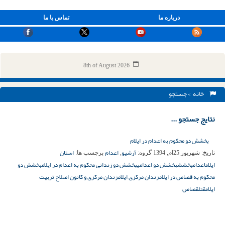
درباره ما
تماس با ما
8th of August 2026
خانه
> جستجو
نتایج جستجو ...
بخشش دو محکوم به اعدام در ایلام
آرشیو
اعدام
استان
تاریخ:
شهریور 25ام, 1394
گروه:
,
برچسب ها:
ایلام
اعدام
بخشش
بخشش دو اعدامی
بخشش دو زندانی محکوم به اعدام در ایلام
بخشش دو
محکوم به قصاص در ایلام
زندان مرکزی ایلام
زندان مرکزی و کانون اصلاح تربیت
ایلام
قتل
قصاص