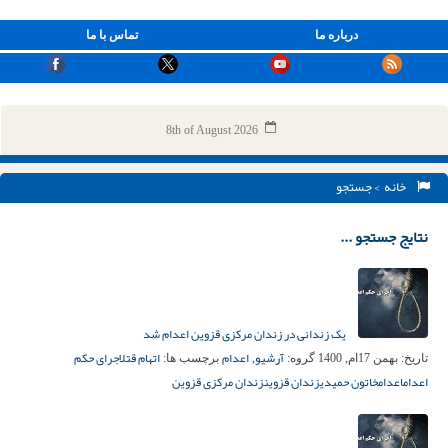
درباره ما
تماس با ما
8th of August 2026
خانه
> جستجو
نتایج جستجو ...
یک زندانی در زندان مرکزی قزوین اعدام شد
آرشیو
اعدام
اتهام قتل
اجرای حکم
تاریخ:
بهمن 17ام, 1400
گروه:
,
برچسب ها:
اعدام
اعدام
خاتون حمیدی
زندان قزوین
زندان مرکزی قزوین