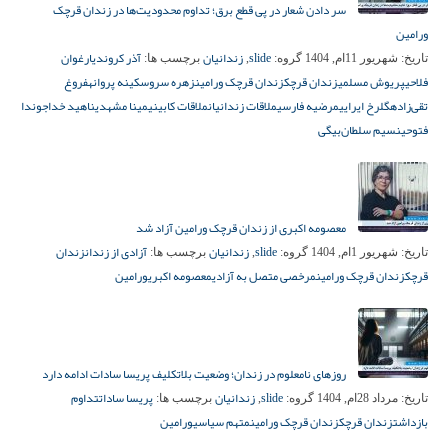
سر دادن شعار در پی قطع برق؛ تداوم محدودیت‌ها در زندان قرچک
ورامین
slide
زندانیان
آذر کروندی
ارغوان
تاریخ:
شهریور 11ام, 1404
گروه:
,
برچسب ها:
فلاحی
پریوش مسلمی
زندان قرچک
زندان قرچک ورامین
زهره سرو
سکینه پروانه
فروغ
تقی‌زاده
گلرخ ایرایی
مرضیه فارسی
ملاقات زندانیان
ملاقات کابینی
مینا مشهدی
ناهید خداجو
ندا
فتوحی
نسیم سلطان‌بیگی
معصومه اکبری از زندان قرچک ورامین آزاد شد
slide
زندانیان
آزادی از زندان
زندان
تاریخ:
شهریور 1ام, 1404
گروه:
,
برچسب ها:
قرچک
زندان قرچک ورامین
مرخصی متصل به آزادی
معصومه اکبری
ورامین
روزهای نامعلوم در زندان؛ وضعیت بلاتکلیف پریسا سادات ادامه دارد
slide
زندانیان
پریسا سادات
تداوم
تاریخ:
مرداد 28ام, 1404
گروه:
,
برچسب ها:
بازداشت
زندان قرچک
زندان قرچک ورامین
متهم سیاسی
ورامین