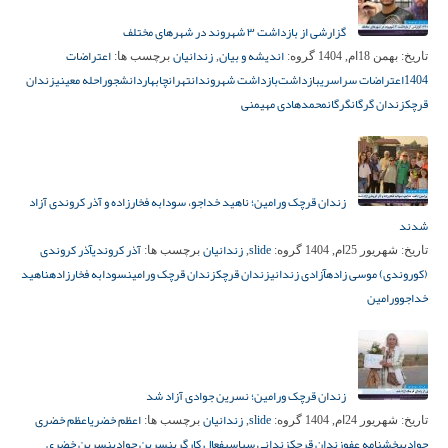
گزارشی از بازداشت ۳ شهروند در شهرهای مختلف
اندیشه و بیان
زندانیان
اعتراضات
تاریخ:
بهمن 18ام, 1404
گروه:
,
برچسب ها:
1404
اعتراضات سراسری
بازداشت‌
بازداشت شهروندان
تهران
چابهار
دانشجو
راحله معینی
زندان
قرچک
زندان گرگان
گرگان
محمدهادی مهیمنی
زندان قرچک ورامین؛ ناهید خداجو، سودابه فخارزاده و آذر کروندی آزاد
شدند
slide
زندانیان
آذر کروندی
آذر کروندی
تاریخ:
شهریور 25ام, 1404
گروه:
,
برچسب ها:
(کوروندی) موسی زاده
آزادی زندانی
زندان قرچک
زندان قرچک ورامین
سودابه فخارزاده
ناهید
خداجو
ورامین
زندان قرچک ورامین؛ نسرین جوادی آزاد شد
slide
زندانیان
اعظم خضری
اعظم خضری
تاریخ:
شهریور 24ام, 1404
گروه:
,
برچسب ها:
جوادی
بخشنامه عفو
زندان قرچک
زندانی سیاسی
فعال کارگری
نسرین جوادی
نسرین خضری