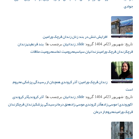
جوادی
افزایش تنش در بند زنان زندان قرچک ورامین
slide
زندانیان
بند قرنطینه
زندان
تاریخ:
شهریور 23ام, 1404
گروه:
,
برچسب ها:
قرچک
زندان قرچک ورامین
زندانیان سیاسی
محرومیت تماس
محرومیت ملاقات
زندان قرچک ورامین؛ آذر کروندی همچنان از رسیدگی پزشکی محروم
است
slide
زندانیان
آذر کروندی
آذر کروندی
تاریخ:
شهریور 23ام, 1404
گروه:
,
برچسب ها:
(کوروندی) موسی زاده
آذر کروندی موسی زاده
حق درمان
رسیدگی پزشکی
زندان قرچک
زندان
قرچک ورامین
محروم از درمان