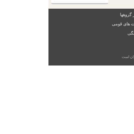
 گروهها
ت های قومی
گی