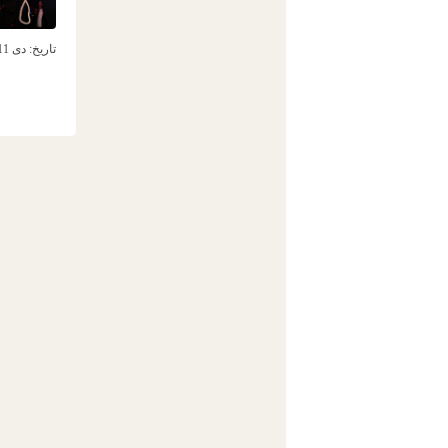
تاریخ:
دی 11ام, 1393