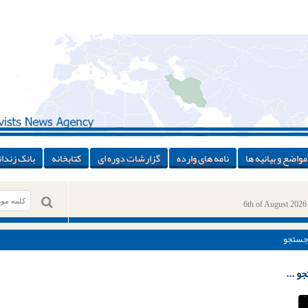
مواضع و بیانیه ها
نامه های وارده
گزارشات دوره ای
کتابخانه
بانک زندان
6th of August 2026
جستجو
و ...