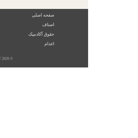
صفحه اصلی
اصناف
حقوق آکادمیک
اعدام
© 2026 کلیه حقوق این سایت متعلق به خبرگزاری هرانا، ارگان خبری مجموعه فعالان حقوق بشر در ایران است