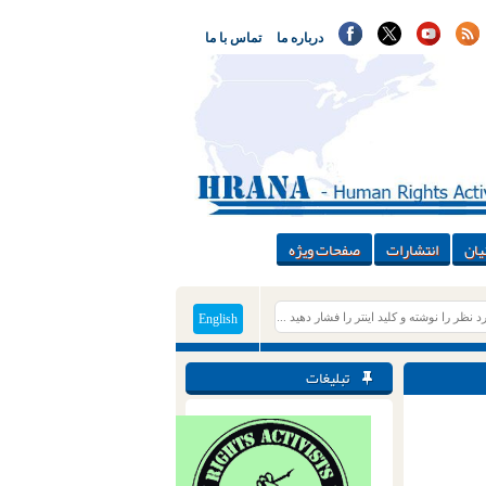
درباره ما
تماس با ما
یان
انتشارات
صفحات ویژه
English
تبلیغات