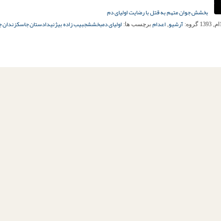
بخشش جوان متهم به قتل با رضایت اولیای دم
آرشیو
اعدام
اولیای دم
بخشش
جبیب زاده بیژنی
دادستان جاسک
زندان 
گروه:
,
برچسب ها: