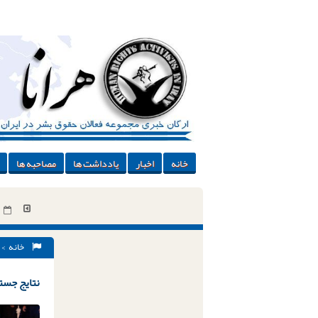
خانه
اخبار
یادداشت ها
مصاحبه ها
خانه
> 
نتایج جستج