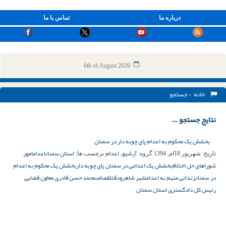
درباره ما
تماس با ما
6th of August 2026
خانه
> جستجو
نتایج جستجو ...
بخشش یک محکوم به اعدام پای چوبه دار در سمنان
آرشیو
اعدام
استان سمنان
اعدام
امور
تاریخ:
شهریور 18ام, 1394
گروه:
,
برچسب ها:
شوراهای حل اختلاف
بخشش یک اعدامی در سمنان پای چوبه دار
بخشش یک محکوم به اعدام
در سمنان
زندانی متهم به اعدام
شهر شاهرود
قتل
قصاص
محمد حسن قادری معاون قضایی
رئیس کل دادگستری استان سمنان