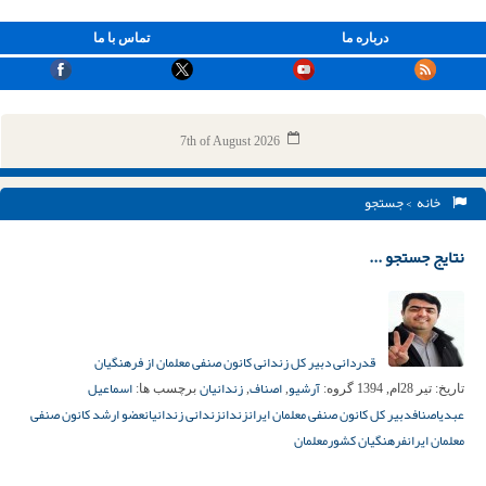
درباره ما
تماس با ما
7th of August 2026
خانه
> جستجو
نتایج جستجو ...
قدردانی دبیر کل زندانی کانون صنفی معلمان از فرهنگیان
آرشیو
اصناف
زندانیان
اسماعیل
تاریخ:
تیر 28ام, 1394
گروه:
,
,
برچسب ها:
عبدی
اصناف
دبیر کل کانون صنفی معلمان ایران
زندان
زندانی زندانیان
عضو ارشد کانون صنفی
معلمان ایران
فرهنگیان کشور
معلمان