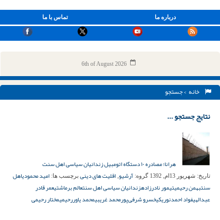
درباره ما
تماس با ما
6th of August 2026
خانه
> جستجو
نتایج جستجو ...
هرانا؛ مصادره ۱۰ دستگاه اتومبیل زندانیان سیاسی اهل سنت
آرشیو
اقلیت های دینی
امید محمودی
اهل
تاریخ:
شهریور 13ام, 1392
گروه:
,
برچسب ها:
سنت
بهمن رحیمی
تیمور نادرزاده
زندانیان سیاسی اهل سنت
عالم برماشتی
عمر قادر
عبدالهی
فواد احمدنوری
کیخسرو شرفی‌پور
محمد غریبی
محمد یاوررحیمی
مختار رحیمی