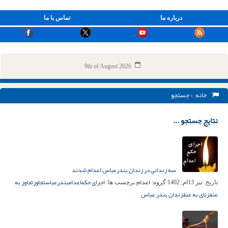
درباره ما
تماس با ما
9th of August 2026
خانه
> جستجو
نتایج جستجو ...
سه زندانی در زندان بندرعباس اعدام شدند
اعدام
اجرای حکم
اعدام
بندرعباس
تجاوز
تجاوز به
تاریخ:
تیر 13ام, 1402
گروه:
برچسب ها:
عنف
زنای به عنف
زندان بندر عباس