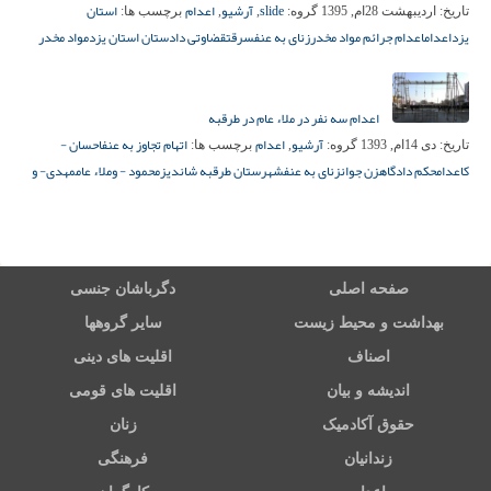
slide
آرشیو
اعدام
استان
تاریخ:
اردیبهشت 28ام, 1395
گروه:
,
,
برچسب ها:
یزد
اعدام
اعدام جرائم مواد مخدر
زنای به عنف
سرقت
قضاوتی دادستان استان یزد
مواد مخدر
اعدام سه نفر در ملاء عام در طرقبه
آرشیو
اعدام
اتهام تجاوز به عنف
احسان -
تاریخ:
دی 14ام, 1393
گروه:
,
برچسب ها:
ک
اعدام
حکم دادگاه
زن جوان
زنای به عنف
شهرستان طرقبه شاندیز
محمود - و
ملاء عام
مهدی- و
صفحه اصلی
دگرباشان جنسی
بهداشت و محیط زیست
سایر گروهها
اصناف
اقلیت های دینی
اندیشه و بیان
اقلیت های قومی
حقوق آکادمیک
زنان
زندانیان
فرهنگی