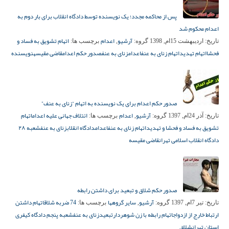
پس از محاکمه مجدد؛ یک نویسنده توسط دادگاه انقلاب برای بار دوم به
اعدام محکوم شد
آرشیو
اعدام
اتهام تشویق به فساد و
تاریخ:
اردیبهشت 15ام, 1398
گروه:
,
برچسب ها:
فحشا
اتهام تهدید
اتهام زنای به عنف
اعدام
زنای به عنف
صدور حکم اعدام
قاضی مقیسه
نویسنده
صدور حکم اعدام برای یک نویسنده به اتهام “زنای به عنف”
آرشیو
اعدام
ائتلاف جهانی علیه اعدام
اتهام
تاریخ:
آذر 24ام, 1397
گروه:
,
برچسب ها:
تشویق به فساد و فحشا و تهدید
اتهام زنای به عنف
اعدام
دادگاه انقلاب
زنای به عنف
شعبه ۲۸
دادگاه انقلاب اسلامی تهران
قاضی مقیسه
صدور حکم شلاق و تبعید برای داشتن رابطه
آرشیو
سایر گروهها
74 ضربه شلاق
اتهام داشتن
تاریخ:
تیر 7ام, 1397
گروه:
,
برچسب ها:
ارتباط خارج از ازدواج
اتهام رابطه با زن شوهردار
تبعید
زنای به عنف
شعبه پنجم دادگاه کیفری
استان تهران
شلاق