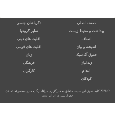
صفحه اصلی
دگرباشان جنسی
بهداشت و محیط زیست
سایر گروهها
اصناف
اقلیت های دینی
اندیشه و بیان
اقلیت های قومی
حقوق آکادمیک
زنان
زندانیان
فرهنگی
اعدام
کارگران
کودکان
© 2026 کلیه حقوق این سایت متعلق به خبرگزاری هرانا، ارگان خبری مجموعه فعالان
حقوق بشر در ایران است