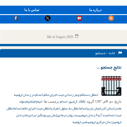
درباره ما
تماس با ما
8th of August 2026
خانه
> جستجو
نتایج جستجو ...
انتقال دستکم چهار زندانی جهت اجرای حکم اعدام در زندان ارومیه
slide
آرشیو
اعدام
اتهام قتل
اتهام مواد
تاریخ:
دی 9ام, 1397
گروه:
,
,
برچسب ها:
مخدر
استان آذربایجان غربی
اعدام
انتقال به سلول انفرادی
انتقال جهت اجرای حکم اعدام
انتقال
جهت اعدام
بند 3 و 4 زندان ارومیه
بند روان درمانی
پژمان پیری
چنگیز ایرانی
زمان
زندان
ارومیه
زندان مرکزی ارومیه
شهر ارومیه