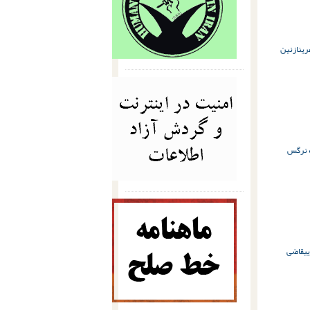
ری
نازنین
 نرگس
ی
قاضی