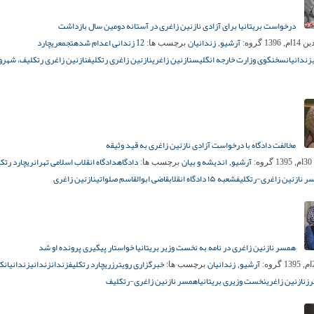
درخواست بریتانیا برای آزادی نازنین زاغری در آستانه دومین سال بازداشت
آرشیو
زندانیان
12 زندانی اعدام شده
تجمع
ریچارد
م, 1396
گروه:
,
برچسب ها:
زندانیان
سخنگوی وزارت خارجه انگلیس
نازنین زاغری
نازنین زاغری رتکلیف
نازنین زاغری رتکلیف، شهرون
مخالفت دادگاه با درخواست آزادی نازنین زاغری‌ به قید وثیقه
آرشیو
اندیشه و بیان
دادگاه
دادگاه انقلاب اسلامی تهران
ریچارد رتکل
1
گروه:
,
برچسب ها:
ر نازنین زاغری‌-رتکلیف
شعبه ۱۵ دادگاه انقلاب
قاضی ابوالقاسم صلواتی
نازنین زاغری‌
همسر نازنین زاغری در نامه به نخست وزیر بریتانیا خواستار پیگیری پرونده او شد
آرشیو
زندانیان
خبرگزاری رویترز
ریچارد رتکلیف
زندان
زندانی
زندانیان
کا
گروه:
,
برچسب ها:
رز
نازنین زاغری
نخست وزیری بریتانیا
همسر نازنین زاغری-رتکلیف