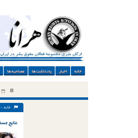
خانه
اخبار
یادداشت ها
مصاحبه ها
خانه
> 
نتایج جستج