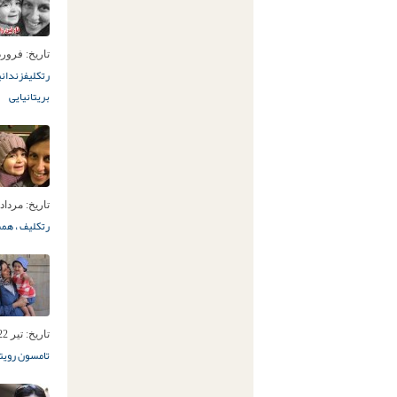
تاریخ:
فروردین 14ا
رتکلیف
زندانی
بریتانیایی
تاریخ:
مرداد 30ام, 395
رتکلیف ، همس
تاریخ:
تیر 22ام, 1395
تامسون رویت