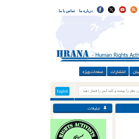
درباره ما
تماس با ما
یان
انتشارات
صفحات ویژه
English
تبلیغات