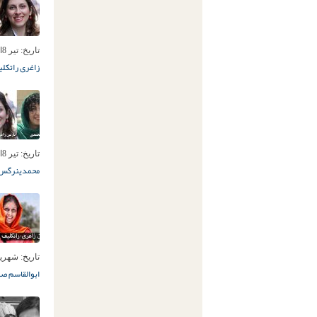
تاریخ:
تیر 8ام, 1398
زاغری راتکلی
تاریخ:
تیر 8ام, 1398
محمدی
نرگس 
تاریخ:
شهریور 7ام,
ابوالقاسم صل