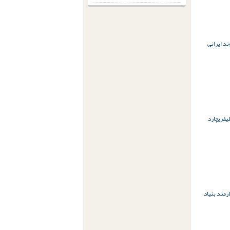
د ایرانی
یف
ریچارد
رمند بنیاد