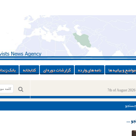
مواضع و بیانیه ها
نامه های وارده
گزارشات دوره ای
کتابخانه
بانک زندان
7th of August 2026
جستجو
و ...