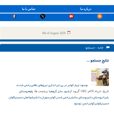
درباره ما
تماس با ما
8th of August 2026
خانه
> جستجو
نتایج جستجو ...
نوسود؛ چهار کولبر در پی تیراندازی نیروهای نظامی زخمی شدند
آرشیو
سایر گروهها
پاوه
روستای
تاریخ:
خرداد 16ام, 1402
گروه:
,
برچسب ها:
بلبزان
روستای دشه
روستای ساتیاری
زخمی شدن کولبر
سوران دانشی
شوان
علی حسینی
کاوان
حسینی
کولبر
کولبران
مرز نوسود