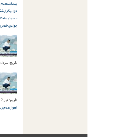
بهداشت
عدم 
خوابی
گزارشگر
حسینی
مشکلا
جوادی خضری
تاریخ:
مرداد 22ام, 403
تاریخ:
تیر 12ام, 1403
اهواز
عدم رس