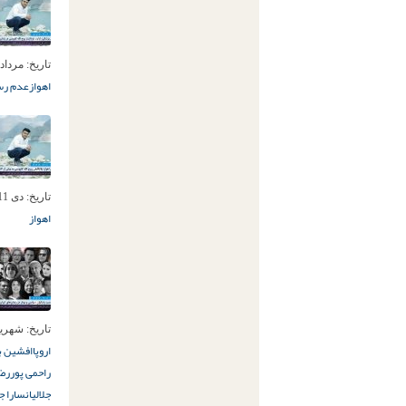
تاریخ:
مرداد 12ام, 404
اهواز
عدم رس
تاریخ:
دی 11ام, 1403
اهواز
تاریخ:
شهریور 9ام,
اروپا
افشین با
راحمی پور
رضا
جلالیان
سارا جه