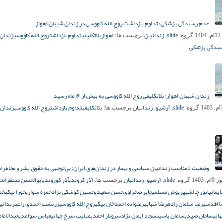
عدم رسیدگی پزشکی؛ تداوم بازداشت روح الله کاووسی در زندان شیبان اهواز
slide
زندانیان
اهواز
بلاتکلیفی
تداوم بازداشت
روح الله کاووسی
زندان 
1
گروه:
,
برچسب ها:
یدگی پزشکی
زندان شیبان اهواز؛ بلاتکلیفی روح الله کاووسی به بیش از ۱۶ ماه رسید
slide
آرشیو
زندانیان
بلاتکلیفی
تداوم بازداشت
روح الله کاووسی
زندان 
گروه:
,
,
برچسب ها:
وضعیت نامناسب زندانیان سیاسی و بیمار در زندان‌های ایران: بی‌توجهی به حقوق بشر و مخاطرا
slide
آرشیو
زندانیان
آذر کروندی
آذر کوروندی
ابوالحسن منتظر
اتح
 1403
گروه:
,
,
برچسب ها:
یمانی
انور چالشی
پریوش مسلمی
جابر صخراوى
حسن سعیدی
حسین کوشکی نژاد
حمزه سواری
حورا نیکبخت
 اقدسی
رضا سلمان زاده
رضا شهابی
رضوانه احمدخان بیگی
روح الله کاووسی
زرتشت احمدی راغب
زندانیا
انی
سامان صیدی
سامان یاسین
سجاد ایمان نژاد
سروناز احمدی
صلیب سرخ جهانی
عباس سواعدی
عبدالامام