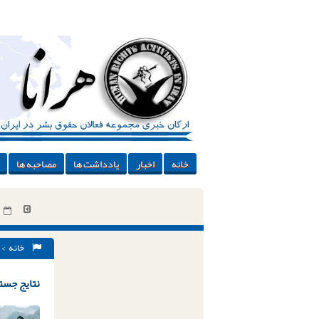
خانه
اخبار
یادداشت ها
مصاحبه ها
خانه
> 
نتایج جستج