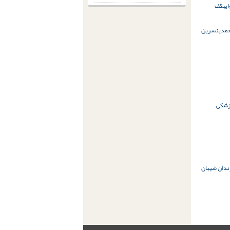
یه
کف
مدی
نسرین
زشکی
ندان شیبان