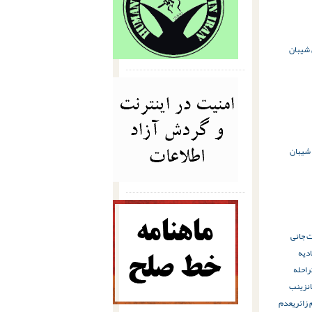
شیبان
شیبان
ت جانی
ادیه
راحله
ن
زینب
 زائری
عدم