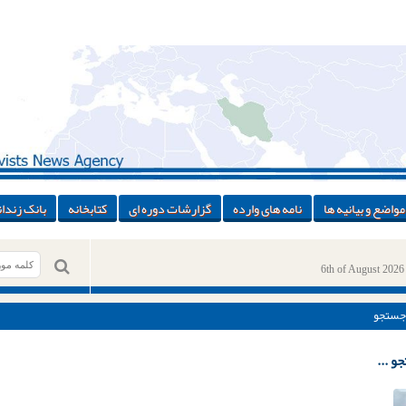
مواضع و بیانیه ها
نامه های وارده
گزارشات دوره ای
کتابخانه
بانک زندان
6th of August 2026
جستجو
و ...