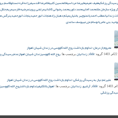
رسیدگی پزشکی
عفیف نعیمی
علیرضا مرداسی
غلامحسین کلبی
غلامرضا اقدسی
فرزانه قره حسنلو
قاسم بروا
 ویژه سازمان ملل
محمد الحایی
محمد داوری
محمد رضوانی کاشانی
مرتضی پروین
مرضیه فارسی
مریم جلال
ت زندانیان
مطلب احمدیان
منوچهر بختیاری
میثم دهبان زاده
نجات انور حمیدی
نجات انورحمیدی
نرگس مح
وحید بنی عامریان
وسام مزرعه
یوسف ساعدی
محروم از درمان؛ تداوم بازداشت روح الله کاووسی در زندان شیبان اهواز
slide
زندانیان
روح الله کاووسی
زندان شیبان اهواز
عدم رسیدگی پ
1
گروه:
,
برچسب ها:
علیرغم نیاز به رسیدگی پزشکی؛ تداوم بازداشت روح الله کاووسی در زندان شیبان اهواز
slide
آرشیو
زندانیان
اهواز
بلاتکلیفی
تداوم بازداشت
روح الله کاووسی
ز
گروه:
,
,
برچسب ها:
یدگی پزشکی