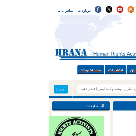
درباره ما
تماس با ما
یان
انتشارات
صفحات ویژه
English
تبلیغات