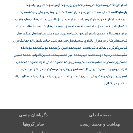
(سلیمان) قادری
سبحان قادری
ستار افشین پور
سجاد آزمون
سجاد اکبری نیا
سجاد
پارسایگان
سجاد داربا
سجاد دلاوری
سجاد راود
سجاد کمائی بهمئی
سروش رنجکش
سعید
مویدفر
سلیمان ‌قادری
سیاوش میراسماعیلی
سید جمال الدین وحدانی
صاحب ماردی
طیب
خاکسار
عادل فضلی
عادل مقبلی
عبدالحمید احمدزاده
عبدالرضا رضایی
عبدالمطلب دست
برآورده
عبداله احمدی دانا
عرفان جوان
علی احمدی بردزرد
علی سپاهیان
علی صفدری
علی
فلاحتی
علیرضا پرمر
عمران بالیاوی بهمئی
فاضل چیره
فرشید جهانتاب
فیض اله جمالی
کامران
کلانتری
کوثر پایاب
مالک داشاب
محمد احدی
محمد امین تژم
محمد دوئیک
محمد دودانگه
نشین
محمد رشید دوست
محمد طیبی
محمدامیر محسنی
محمدحسین قنواتیان
محمدحسین
محمدپور
محمدرضا کاظمی
محمدمهدی صفری زاده
محمود دشتی اخوان
محمود دهدشتی
اخوان
مریم پایاب
مسعود مزینی نژاد
مسلم چرزیانی
مهدی سکوتی
مهدی شجاعی
مهدی
نصیرپور
مهران دوست
مهران عبدی زاده
مهرداد حسن پور
میلاد بهرامی
میلاد معنایی
میلاد
مهنایی
هادی کیانی
صفحه اصلی
دگرباشان جنسی
بهداشت و محیط زیست
سایر گروهها