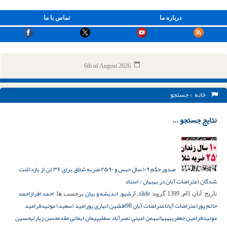
درباره ما
تماس با ما
6th of August 2026
خانه
> جستجو
نتایج جستجو ...
صدور حکم ۱۰۹ سال حبس و ۲۵۹۰ ضربه شلاق برای ۳۶ تن از بازداشت
شدگان اعتراضات آبان در بهبهان / اسناد
slide
آرشیو
اندیشه و بیان
احمد افراز
احمد
تاریخ:
آبان 1ام, 1399
گروه:
,
,
برچسب ها:
حاتم پور
اعتراضات آبان
اعتراضات آبان 98
افشین انهاری پور
امید (سعید) موئیدفر
امید
موئیدفر
امین جعفری
بهبهان
بهمن امینی نصرآباد سفلی
پیمان ایمانی مقدم
حسن زيارتي
حسین