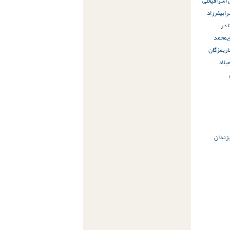
 اشرافی
علی
ابی
فرزاد
 در
محمد
ری
مژگان
یلاد
زندان