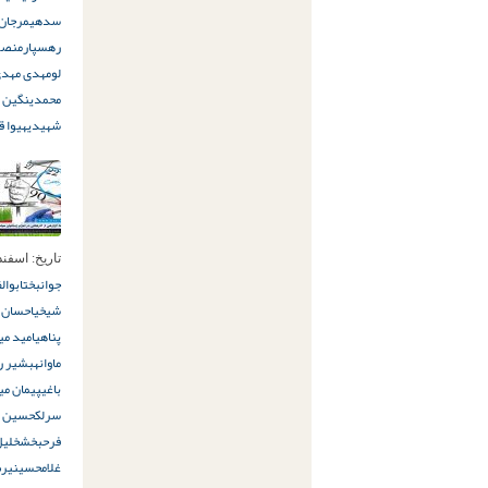
سدهی
مرجان 
رهسپار
منصور
لو
مهدی مهدی
محمدی
نگین ق
شهیدی
هیوا ق
تاریخ:
اسفند 28ام, 8
جوانبخت
ابوال
شیخی
احسان خ
پناهی
امید می
ماوانه
بشیر ری
باغی
پیمان می
سرلک
حسین ق
فرحبخش
خلیل
غلامحسینی
رض