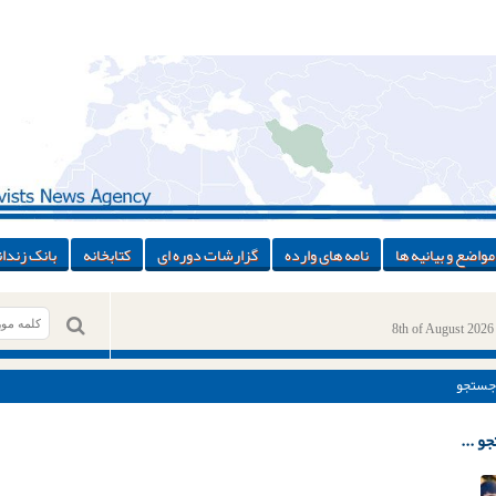
مواضع و بیانیه ها
نامه های وارده
گزارشات دوره ای
کتابخانه
بانک زندان
8th of August 2026
جستجو
و ...