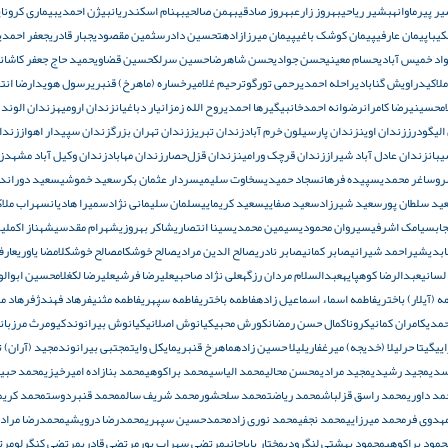
ر پیرماوانه
بشیر ریاحی
بهروز زارع
بهروز صادقی
بهمن صالحی
بهنام اسکندریان
بیژن احمدی
بیماری کرونا
پ
کیبا
پیمان عارفی
پیمان کوشک باغی
پیمان میرزازاده
تحسین دادرس
ثمین مقصودی
جبار قادری
جعفر احمدی
اد خمیس آبادی
حسام معینی
حسن جوادی
حسن شاهرضا
حسین سرلک
حسین قضاوی
حمید حاج جعفر کاشان
لاکی
دراویش گنابادی
راحله احمدی
رحمی تورگوت
رحیم غلامی
رخساره (ماهرخ) قنبری
رسول هویدا
رضا انت
امحسینی
رضا کامران
رضوانه احمدخانبیگی
رها احمدی
روح الله زم
زانیار دباغیان
زندان ارومیه
زندان الوند
الیگودرز
زندان اوین
زندان پارسیلون خرم آباد
زندان تبریز
زندان تهران بزرگ
زندان سپیدار اهواز
زندا
بان
زندان عادل آباد شیراز
زندان قرچک ورامین
زندان قزل‌حصار
زندان مهاباد
زندان وکیل آباد مشهد
ز
رو
ساغر محمدی
سپیده فرهان
سجاد حمیدی
سخاوت سلیمی
سردار عثمان بکر
سعید خموشی
سعید دوراندی
ید سلطان پور
سعید شیرزاد
سعید صفایی
سعید کریمایی
سلمان سلیمانی نژاد
سمیرا هادیان
سهراب ملاک
اب
سیامک اشرفی
سیروان محمودی
سیمین محمدی
سینا انتصاری
شاکر بهروزی
شهرام مقدسی
شهناز اکملی
ش
بدی
شیراحمد شیرانی
صابر کمانی
صابر نادری
صالح الدین مرادی
صالح خوشکام
صالح خوشکلام
ضا یاوری
عار
لسانی
عبدالرضا کوهپایه
عبدالسلام مردان رزگه
علی نژاد صاحبی
علیرضا فرشی
علیرضا لک
غلامحسین ابوالوف
ه (آیلار) باختری
فاطمه اسماء اسماعیل زاده
فاطمه باختری
فاطمه سپهری
فاطمه مثنی
فرهاد فهندژ
فرهاد م
حمدی
کامران کمانی
کرونا
کمال حسن رمضان
کورش محبی
کیانوش اصلانی
کیانوش بیرانوند
کیومرث مرزبان
یی
گیتا حر
لیلا (خدیجه) میرغفاری
لیلا حسین زاده
ماهرخ قنبری
مایکل وایت
مجتبی بیرانوند
مجید (آران) ت
سدی
مجید رشیدی
مجید مرادی
محسن محالی
محمد الیاسی
محمد براکوهی
محمد بنازاده امیرخیزی
محمد حبیب
مد داوری
محمد راسق قزلباش
محمد ریاضت
محمد سلحشور
محمد شریف سالم
محمد قنبردوست
محمد کریما
هدوی فر
محمد میرزایی
محمد نجفی
محمد نوری زاد
محمدحسین سپهری
محمدرضا درویشی
محمدرضا مرادی
حمود براکوهی
محمود بهشتی لنگرودی
مختار باباجانی
مرتضی سهراب پور
مرتضی قادری
مرتضی کنگرلو
مرت