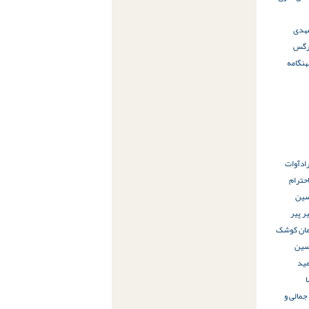
هدی
رگس
هنگامه
اد
آوات
حترام
سین
ر پیر
مان کوشک
ین
ید
جمالی و