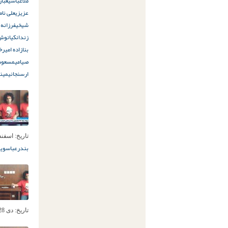
ملاعباسی
عبار
عزیزی
علی نا
شیخی
فرزانه 
زندان
کیانوش 
بنازاده امیرخ
صیامی
مسعود 
ارسنجانی
مینو
تاریخ:
اسفند 14ام, 8
بندرعباس
ویر
تاریخ:
دی 28ام, 1398