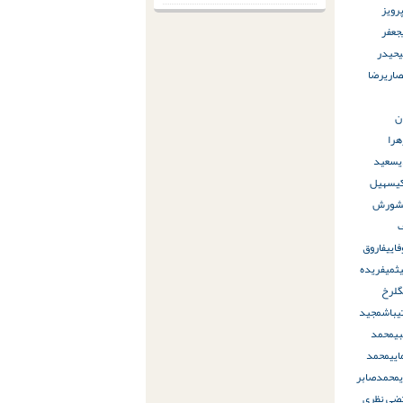
رویز
جعفر
ی
حیدر
صاری
رضا
ن
هرا
سعید
ی
سهیل
ورش
ف
ایی
فاروق
یثمی
فریده
گلرخ
یباش
مجید
ی
محمد
یی
محمد
محمدصابر
ضی نظری