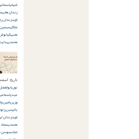
شیخی
اسماعی
زندان ها
بهمن
اوین
زندان رج
ملاکی
سیمین 
محبی
کیانوش 
محمدی
هدایت 
تاریخ:
اسفند 21ام, 8
نوری
ابولفضل 
عبدی
اسماعیل
وزیری
امین ول
باغی
تبریز
توح
اوین
زندان ته
محمدی
سجاد 
حجاب
سوسن مح