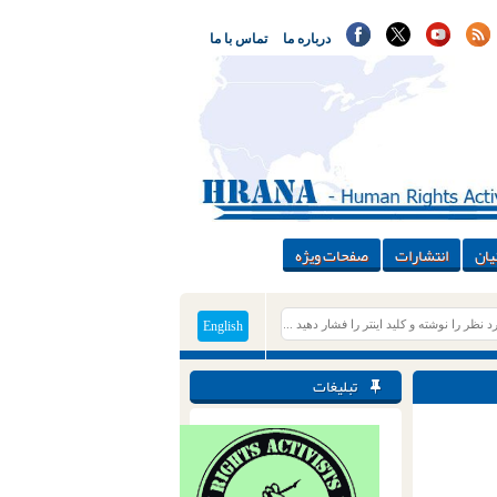
درباره ما
تماس با ما
یان
انتشارات
صفحات ویژه
English
تبلیغات