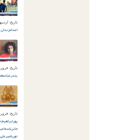
تاریخ:
اردیبهشت 6
اعدام
زندان ا
تاریخ:
فروردین 30ا
بندرعباس
عفو
تاریخ:
فروردین 22ا
پور
ابراهیم م
جابری
اسماعی
نوری
امیرعلی 