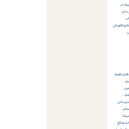
ونا در
ندان
ب
کرونا
کورش
قی
ابراهیم
یل
مین
شک
نی
زندان
اغر
هیلا
بدی
صالح