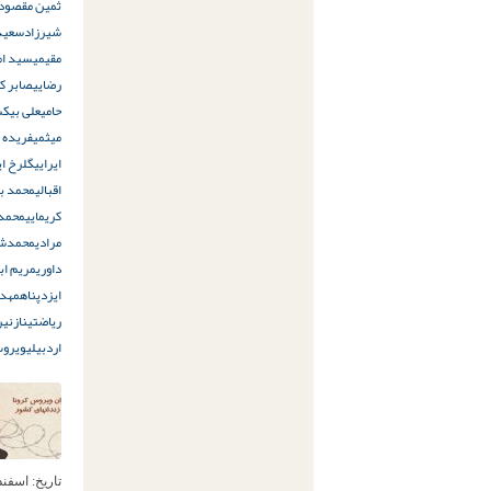
ثمین مقصود
شیرزاد
سعید
مقیمی
سید ام
رضایی
صابر کم
حامی
علی بیک
میثمی
فریده ج
ایرایی
گلرخ ای
اقبالی
محمد ب
کریمایی
محمد 
مرادی
محمدشر
داوری
مریم اب
ایزدپناه
مهدی
ریاضتی
نازنین
اردبیلی
ویروس
تاریخ:
اسفند 22ام, 8