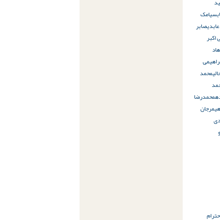
د
ب
سیامک
ابدی
صابر
 اکبر
اد
راهیمی
لی
محمد
مد
ه
محمدرضا
ی
مرجان
ی
حترام