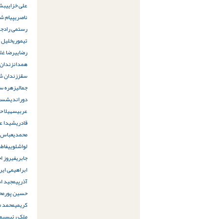
علی خزایی
بشی
ناصری
پیام ش
رستمی راد
جو
تیموری
خلیل م
رضایی
رضا غل
همدان
زندان 
سقز
زندان شی
جمالی
زهره س
دوراندیش
سع
عربی
سهیلا حج
قادری
شیدا عا
محمدی
عباس 
لواشلویی
فاطم
جابری
فیروز ا
ابراهیمی ایرا
آذرپی
مجید ا
حسین پور
مح
کریمی
محمد م
ملک رئیسی
م