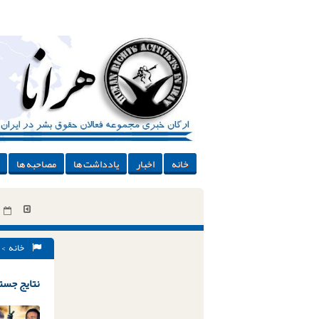
خانه
اخبار
یادداشت ها
مصاحبه ها
خانه
> 
نتایج جستج