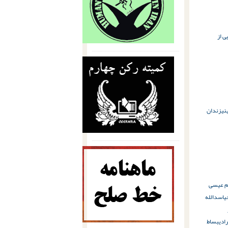
ی از
نی
زندان
م عیسی
ی
اسدالله
ادی
بساط