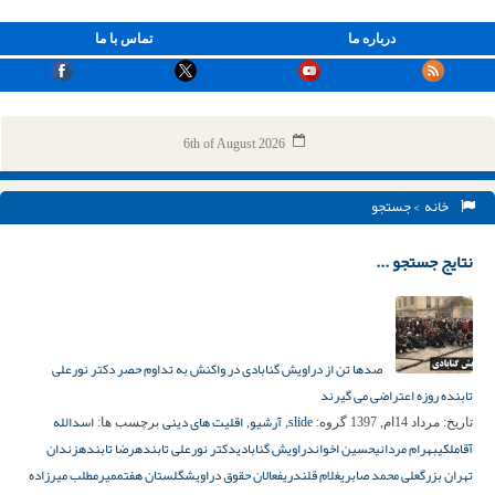
درباره ما
تماس با ما
6th of August 2026
خانه
> جستجو
نتایج جستجو ...
صدها تن از دراویش گنابادی در واکنش به تداوم حصر دکتر نورعلی
تابنده روزه اعتراضی می گیرند
slide
آرشیو
اقلیت های دینی
اسدالله
تاریخ:
مرداد 14ام, 1397
گروه:
,
,
برچسب ها:
آقاملکی
بهرام مردانی
حسین اخوان
دراویش گنابادی
دکتر نورعلی تابنده
رضا تابنده
زندان
تهران بزرگ
علی محمد صابری
غلام قلندری
فعالان حقوق دراویش
گلستان هفتم
میرمطلب میرزاده