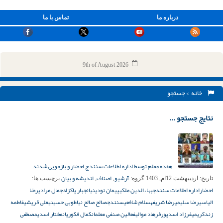
درباره ما
تماس با ما
9th of August 2026
خانه
> جستجو
نتایج جستجو ...
هفده معلم توسط اداره اطلاعات سنندج احضار و بازجویی شدند
آرشیو
اصناف
اندیشه و بیان
تاریخ:
اردیبهشت 12ام, 1403
گروه:
,
,
برچسب ها:
احضار
اداره اطلاعات سنندج
بهاءالدین ملکی
پیمان نودینیان
جبار پاکزاد
جمال مرادی
رضا
الیاسی
رضا سلیمی
رضا شریفه
سلام شافعی
سنندج
صالح صالح‌ نیا
طوبی حسینی
علی قریشی
فاطمه
زندکریمی
فرزاد اسدپور
فرهاد موالی
فعالین صنفی معلمان
کمال فکوریان
مختار اسدی
مصطفی