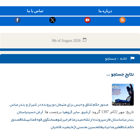
درباره ما
تماس با ما
9th of August 2026
خانه
> جستجو
نتایج جستجو ...
صدور حکم شلاق و حبس برای متهمان دو پرونده در شیراز و بندرعباس
آرشیو
سایر گروهها
آرش حسینی
استان
تاریخ:
مهر 22ام, 1397
گروه:
,
برچسب ها:
بندرعباس
استان فارس
پرونده ارتشا
حمیدرضا فرخی
رشوه
سخنگوی قوه قضائیه
شلاق
صدور
حکم شلاق
علیرضا جهانی
غلامحسین محسنی اژه‌ای
مجید فاتحیان