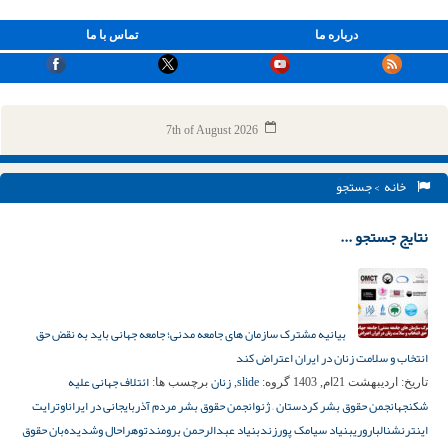
درباره ما
تماس با ما
7th of August 2026
خانه
> جستجو
نتایج جستجو ...
بیانیه مشترک سازمان های جامعه مدنی؛ جامعه جهانی باید به نقض حق
انتخاب و سلامت زنان در ایران اعتراض کند
slide
زنان
ائتلاف جهانی علیه
تاریخ:
اردیبهشت 21ام, 1403
گروه:
,
برچسب ها:
شکنجه
انجمن حقوق بشر کردستان – ژنو
انجمن حقوق بشر مردم آذربایجانی در ایران
اوترایت
اینترنشنال
باروری
بنیاد سیامک پورزند
بنیاد عبدالرحمن برومند
توهرا
حال وش
دیده‌بان حقوق