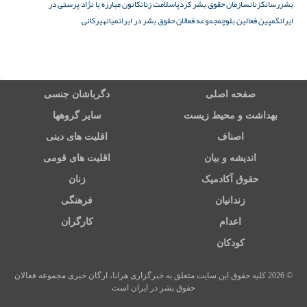
بشر
رسانک
زنان
سازمان حقوق بشر کردپا
سلامت زنان
كانون مبارزه با نژاد پرستى در
ايران
کمپین فعالین بلوچ
مجموعه فعالان حقوق بشر در ایران
میان
هیرکانی
صفحه اصلی
دگرباشان جنسی
بهداشت و محیط زیست
سایر گروهها
اصناف
اقلیت های دینی
اندیشه و بیان
اقلیت های قومی
حقوق آکادمیک
زنان
زندانیان
فرهنگی
اعدام
کارگران
کودکان
© 2026 کلیه حقوق این سایت متعلق به خبرگزاری هرانا، ارگان خبری مجموعه فعالان
حقوق بشر در ایران است