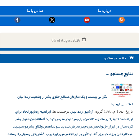
درباره ما
تماس با ما
8th of August 2026
خانه
> جستجو
نتایج جستجو ...
نگرانی بیست و یک سازمان مدافع حقوق بشر از وضعیت زندانیان
اعتصابی ارومیه
آرشیو
زندانیان
ابراهیم رضاپور
اتحاد برای
تاریخ:
دی 1ام, 1393
گروه:
,
برچسب ها:
ایران
احمد تموئی
امیر ملادوست
انجمن برای مردم در معرض تهدید آلمان
انجمن حقوق بشر
کردستان در ایران-ژنو
انجمن مردم در معرض تهدید سوئد
انجمن وکلای بشردوست
بنیاد
عبدالرحمن برومند
بهروز آلخانی
تاثیر بر ایران
جعفر میرزایی
حبیب افشاری
خزر رسولی‌راد
رسانه