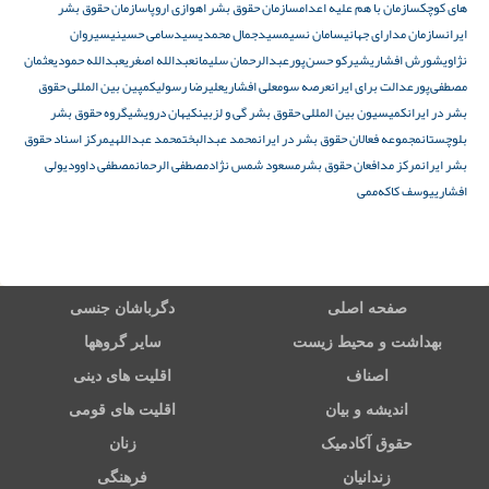
های کوچک
سازمان با هم علیه اعدام
سازمان حقوق بشر اهوازی اروپا
سازمان حقوق بشر
ایران
سازمان مدارای جهانی
سامان نسیم
سیدجمال محمدی
سیدسامی حسینی
سیروان
نژاوی
شورش افشاری
شیرکو حسن‌پور
عبدالرحمان سلیمان
عبدالله اصغری
عبدالله حمودی
عثمان
مصطفی‌پور
عدالت برای ایران
عرصه سوم
علی افشاری
علیرضا رسولی
کمپین بین المللی حقوق
بشر در ایران
کمیسیون بین المللی حقوق بشر گی و لزبین
کیهان درویشی
گروه حقوق بشر
بلوچستان
مجموعه فعالان حقوق بشر در ایران
محمد عبدالبخت
محمد عبداللهی
مرکز اسناد حقوق
بشر ایران
مرکز مدافعان حقوق بشر
مسعود شمس نژاد
مصطفی الرحمان
مصطفی داوودی
ولی
افشاری
یوسف کاکه‌ممی
صفحه اصلی
دگرباشان جنسی
بهداشت و محیط زیست
سایر گروهها
اصناف
اقلیت های دینی
اندیشه و بیان
اقلیت های قومی
حقوق آکادمیک
زنان
زندانیان
فرهنگی