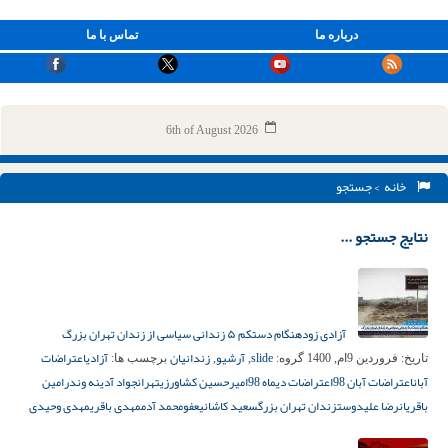
درباره ما
تماس با ما
6th of August 2026
خانه
> جستجو
نتایج جستجو ...
آزادی زودهنگام دستکم ۵ زندانی سیاسی از زندان تهران بزرگ
slide
آرشیو
زندانیان
آزادی
اعتراضات
تاریخ:
فروردین 9ام, 1400
گروه:
,
,
برچسب ها:
آبان
اعتراضات آبان 98
اعتراضات دیماه 98
امیرحسین کشاورزی
تهران
جواد آدینه وند
رامین
باقریان
رضا علیدوست
زندان تهران بزرگ
سعید کاشانی
عفو
محمد آدم
مهدی باقری
مهدی وحیدی