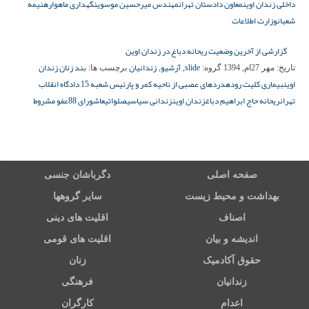
داخلی زندان اوین
معاون دادستان تهران
مهندس میرحسین موسوی
نگهداری ماهواره
نیمه
شعبان
وزارت اطلاعات
گزارشی از آخرین وضعیت ریحانه دباغ در زندان اوین
slide
آرشیو
زندانیان
بند زنان زندان
تاریخ:
مهر 27ام, 1394
گروه:
,
,
برچسب ها:
اوین
بیماری کلیت روده
دردهای عصبی از ناحیه کمر و پا
رئیس شعبه 15 دادگاه انقلاب
تهران
ریحانه حاج ابراهیم دباغ
زندان اوین
زندانی سیاسی
صلواتی
عاشورای 88
عفو مشروط
صفحه اصلی
دگرباشان جنسی
بهداشت و محیط زیست
سایر گروهها
اصناف
اقلیت های دینی
اندیشه و بیان
اقلیت های قومی
حقوق آکادمیک
زنان
زندانیان
فرهنگی
اعدام
کارگران