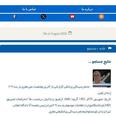
درباره ما
تماس با ما
5th of August 2026
خانه
> جستجو
نتایج جستجو ...
عدم رسیدگی پزشکی؛ گزارشی از آخرین وضعیت علی معزی در بند ۲۰۹
زندان اوین
slide
آرشیو
زندانیان
اعتراضات شهریور
تاریخ:
شهریور 18ام, 1402
گروه:
,
,
برچسب ها:
1401
بازداشتگاه وزارت اطلاعات موسوم به بند ۲۰۹
تهران
رئیس شعبه 15 دادگاه انقلاب
تهران
زندان اوین
صلواتی
عدم رسیدگی پزشکی
علی معزی