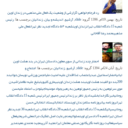
رد فرجام خواهی؛ گزارشی از وضعیت یک فعال ملی مذهبی در زندان اوین
slide
آرشیو
اندیشه و بیان
زندانیان
رئیس
تاریخ:
بهمن 19ام, 1396
گروه:
,
,
,
برچسب ها:
شعبه 15 دادگاه انقلاب تهران
زندان اوین
شعبه ۵۴ دادگاه تجدید نظر تهران
فعال ملی
مذهبی
محمد رضا آقاخانی
احضار چند زندانی از سوی معاون دادستان تهران در بند هشت اوین
slide
آرشیو
زندانیان
اجتماع و
تاریخ:
آبان 24ام, 1394
گروه:
,
,
برچسب ها:
تبانی
احضار
اسماعیل عبدی
اعتصاب غذا
اقدان علیه امنیت ملی
انجمن ورزشی نویسان جوان
بند
209
بند دو الف
بند هشت اوین
بند هشت زندان اوین
بیماری کلیوی
تبلیغ علیه نظام
تراشیدن
موی سر
توهین به رئیس جمهور
توهین به رهبری
جواد مومنی
حاجیلو
حزب اعتماد ملی
حسن
روحانی
خبرنگار
خدابخشی
دادیار ناظر بر زندان
رئیس جمهور ایران
رئیس شعبه 15 دادگاه انقلاب
تهران
روزنامه بیان
روزنامه سلام
زندان اوین
ستاد انتخاباتی
ستاد انتخاباتی حسن
روحانی
سیاتیک
شعبه 15 دادگاه انقلاب تهران
شعبه 28 دادگاه انقلاب تهران
شعبه 36 تجدیدنظر
استان تهران
شعبه 6 دادسرای اوین
صلواتی
عدم رعایت اصل تفکیک جرائم
علی شریعتی
فعال
سیاسی
فعالیت روزنامه نگاری
کانون صنفی معلمان ایران
مجید آذرپی
مجید محمدی معین
مدیر