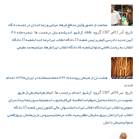
ممانعت از حضور وکیل مدافع فرهاد میثمی و رضا خندان در جلسه دادگاه
slide
آرشیو
اندیشه و بیان
تبصره ماده ۴۸
تاریخ:
آذر 11ام, 1397
گروه:
,
,
برچسب ها:
آیین جدید دادرسی کیفری
رئیس شعبه 15 دادگاه انقلاب تهران
رضا خندان
شعبه 15 دادگاه
انقلاب به ریاست قاضی صلواتی
شعبه ۱۵ دادگاه انقلاب تهران
فرهاد میثمی
محمد مقیمی
هشت تن از متهمان پرونده &#۸۲۲۰;حمله مسلحانه در تهران&#۸۲۲۱; اعدام
شدند
آرشیو
اعدام
اتهام بغی
اتهام بغی از طریق
تاریخ:
تیر 16ام, 1397
گروه:
,
برچسب ها:
عضویت در داعش
اسماعیل صوفی
اعدام
افساد فی‌الارض
ایوب اسمعیلی
خسرو رمضانی
دادسرای
عمومی و انقلاب تهران
دادگاه انقلاب تهران
داعش
دیوان عالی کشور
رئیس شعبه 15 دادگاه
انقلاب تهران
رحمان بهروز
سلیمان مظفری
سید ماجد مرتضایی
سیروس عزیزی
عثمان بهروز
قاضی
صلواتی
متهمان داعش