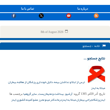
درباره ما
تماس با ما
8th of August 2026
خانه
> جستجو
نتایج جستجو ...
ترس از ابتلا و نداشتن بیمه، دلایل خودداری پزشکان از معالجه بیماران
مبتلا به ایدز
آرشیو
بهداشت و محیط زیست
سایر گروهها
تاریخ:
آذر 20ام, 1395
گروه:
,
,
برچسب ها:
ایدز
پزشکان
جراحی بیماران مبتلا به ایدز
درمان
دکتر مینو محرز عضو کمیته کشوری ایدز