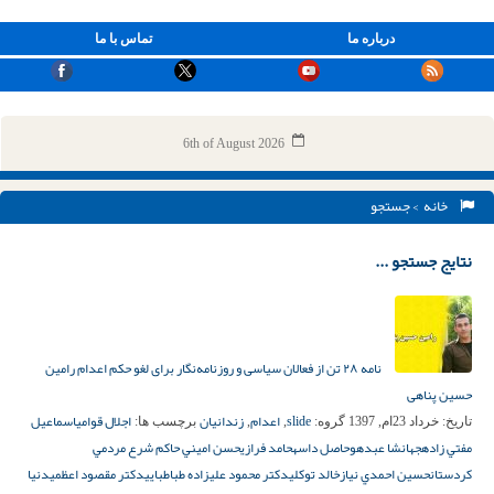
درباره ما
تماس با ما
6th of August 2026
خانه
> جستجو
نتایج جستجو ...
نامه ۲۸ تن از فعالان سیاسی و روزنامه‌نگار برای لغو حکم اعدام رامین
حسین پناهی
slide
اعدام
زندانیان
اجلال قوامي
اسماعيل
تاریخ:
خرداد 23ام, 1397
گروه:
,
,
برچسب ها:
مفتي زاده
جهانشا عبدهو
حاصل داسه
حامد فرازي
حسن اميني حاكم شرع مردمي
كردستان
حسين احمدي نياز
خالد توكلي
دكتر محمود عليزاده طباطبايي
دكتر مقصود اعظمي
دنيا