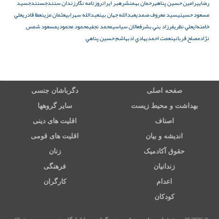
رضايي
رامین حسین پناهی
رحمان بهمنش
رهبر ایران
روزنامه نگار
زندان سنندج
سنندج
سيد
مسعود حسيني
سيد معروف صمدي
عبدالله جهان بين
عبدالله سهرابي
عثمان مزين
عطا قادري
علي
خامنه‌ای
علي نظري
فرزاد بني بشر
فعالان سیاسی
محمد نجفي
محمود محمودي
مسعود شمس
نژاد
مصلح قرباني
نعمت احمدي
هادي ادب
هاشم حسين پناهي
صفحه اصلی
دگرباشان جنسی
بهداشت و محیط زیست
سایر گروهها
اصناف
اقلیت های دینی
اندیشه و بیان
اقلیت های قومی
حقوق آکادمیک
زنان
زندانیان
فرهنگی
اعدام
کارگران
کودکان